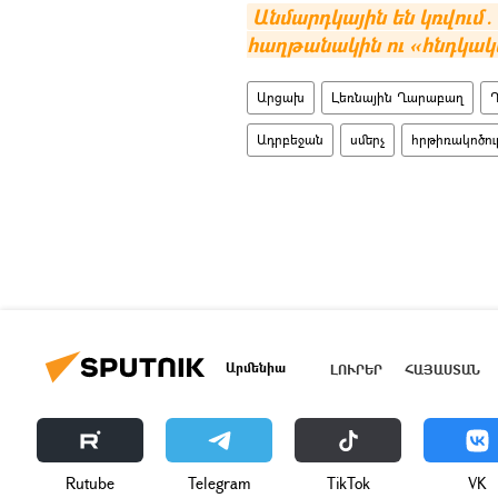
Անմարդկային են կռվում․
հաղթանակին ու «հնդկակ
Արցախ
Լեռնային Ղարաբաղ
Ադրբեջան
սմերչ
հրթիռակոծութ
Արմենիա
ԼՈՒՐԵՐ
ՀԱՅԱՍՏԱՆ
Rutube
Telegram
ТikТоk
VK