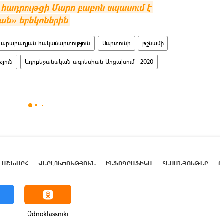
 հադրութցի Մարո բաբոն սպասում է 
ան» երեկոներին
Ղարաբաղյան հակամարտություն
Մարտունի
թշնամի
յուն
Ադրբեջանական ագրեսիան Արցախում - 2020
ԱՇԽԱՐՀ
ՎԵՐԼՈՒԾՈՒԹՅՈՒՆ
ԻՆՖՈԳՐԱՖԻԿԱ
ՏԵՍԱՆՅՈՒԹԵՐ
Odnoklassniki