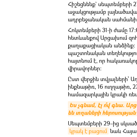
Հիշեցնենք` սեպտեմբերի 
աջակցությամբ լայնածավա
ադրբեջանական սահմանի ո
Հոկտեմբերի 31-ի ժամը 17
հետևանքով Արցախում զոհվ
քաղաքացիական անձինք։ Ա
պաշտոնական տեղեկությու
հայտնում է, որ հակառակո
վիրավորներ։
Ըստ վերջին տվյալների՝ Ադ
ինքնաթիռ, 16 ուղղաթիռ, 2
համազարկային կրակի ռե
Ես չգնամ, էլ ո՞վ գնա. Ա
են տղաների հերոսության
Սեպտեմբերի 29–ից սկսած
կրակ է բացում
նաև Հայաս