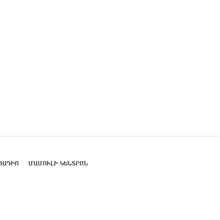
ՌԱԴԻՈ
ՄԱՄՈՒԼԻ ԿԵՆՏՐՈՆ