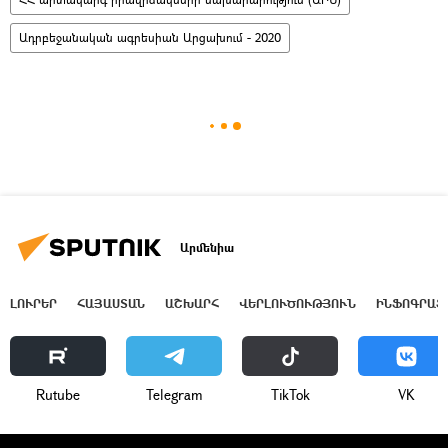
Ադրբեջանական ագրեսիան Արցախում - 2020
Արմենիա
ԼՈՒՐԵՐ
ՀԱՅԱՍՏԱՆ
ԱՇԽԱՐՀ
ՎԵՐԼՈՒԾՈՒԹՅՈՒՆ
ԻՆՖՈԳՐԱՖ
Rutube
Telegram
ТikТоk
VK