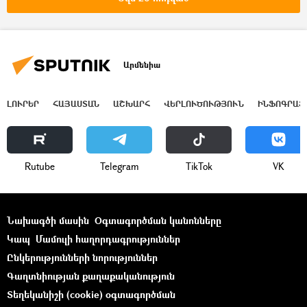
Արմենիա
ԼՈՒՐԵՐ
ՀԱՅԱՍՏԱՆ
ԱՇԽԱՐՀ
ՎԵՐԼՈՒԾՈՒԹՅՈՒՆ
ԻՆՖՈԳՐԱՖ
Rutube
Telegram
ТikТоk
VK
Նախագծի մասին
Օգտագործման կանոնները
Կապ
Մամուլի հաղորդագրություններ
Ընկերությունների նորություններ
Գաղտնիության քաղաքականություն
Տեղեկանիշի (cookie) օգտագործման