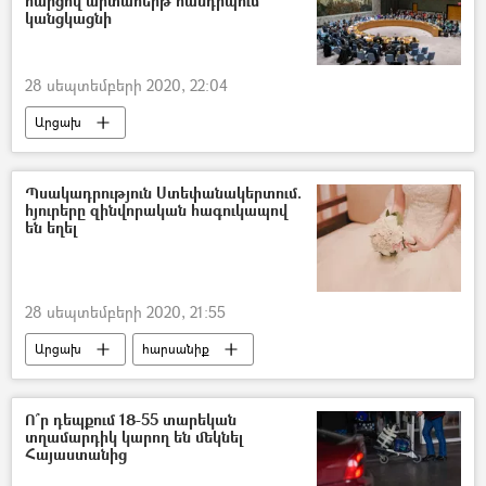
հարցով արտահերթ հանդիպում
կանցկացնի
28 սեպտեմբերի 2020, 22:04
Արցախ
Միավորված ազգերի կազմակերպություն (ՄԱԿ)
Ադրբեջան
Պսակադրություն Ստեփանակերտում.
հյուրերը զինվորական հագուկապով
Ադրբեջանական ագրեսիան Արցախում - 2020
են եղել
28 սեպտեմբերի 2020, 21:55
Արցախ
հարսանիք
Ստեփանակերտ
Ո՞ր դեպքում 18-55 տարեկան
տղամարդիկ կարող են մեկնել
Հայաստանից