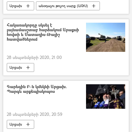
Արցախ
անօդաչու թռչող սարք (ԱԹՍ)
Լուսանկար
Ադրբեջանական ագրեսիան Արցախում - 2020
Հակառակորդը սկսել է
լայնամասշտաբ հարձակում Արաքսի
հովտի և Մատաղիս-Թալիշ
հատվածներում
28 սեպտեմբերի 2020, 21:00
Արցախ
Ադրբեջանական ագրեսիան Արցախում - 2020
Ադրբեջան
Թալիշ
Գարեգին Բ–ն կմեկնի Արցախ.
Պարգև արքեպիսկոպոս
Արծրուն Հովհաննիսյան
28 սեպտեմբերի 2020, 20:59
Արցախ