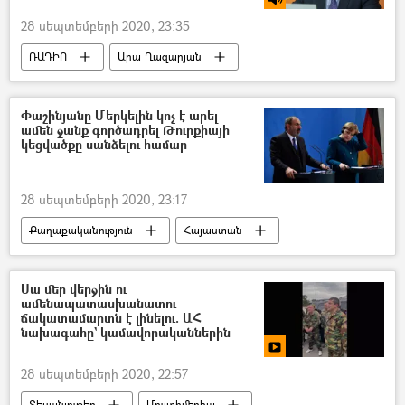
28 սեպտեմբերի 2020, 23:35
ՌԱԴԻՈ
Արա Ղազարյան
փաստաբան
Մարդու Իրավունքների Եվրոպական դատարան (ՄԻԵԴ)
Փաշինյանը Մերկելին կոչ է արել
ամեն ջանք գործադրել Թուրքիայի
դիմում
Ադրբեջան
կեցվածքը սանձելու համար
Ադրբեջանական ագրեսիան Արցախում - 2020
28 սեպտեմբերի 2020, 23:17
Քաղաքականություն
Հայաստան
Գերմանիա
Նիկոլ Փաշինյան
Անգելա Մերկել
Սա մեր վերջին ու
ամենապատասխանատու
ճակատամարտն է լինելու. ԱՀ
նախագահը` կամավորականներին
28 սեպտեմբերի 2020, 22:57
Տեսանյութեր
Մուլտիմեդիա