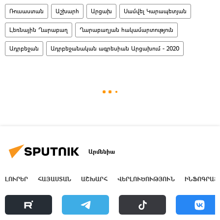
Ռուսաստան
Աշխարհ
Արցախ
Սամվել Կարապետյան
Լեռնային Ղարաբաղ
Ղարաբաղյան հակամարտություն
Ադրբեջան
Ադրբեջանական ագրեսիան Արցախում - 2020
Արմենիա
ԼՈՒՐԵՐ
ՀԱՅԱՍՏԱՆ
ԱՇԽԱՐՀ
ՎԵՐԼՈՒԾՈՒԹՅՈՒՆ
ԻՆՖՈԳՐԱՖ