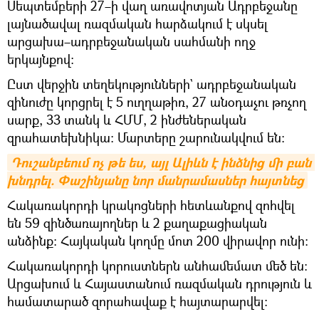
Սեպտեմբերի 27–ի վաղ առավոտյան Ադրբեջանը
լայնածավալ ռազմական հարձակում է սկսել
արցախա–ադրբեջանական սահմանի ողջ
երկայնքով:
Ըստ վերջին տեղեկությունների` ադրբեջանական
զինուժը կորցրել է 5 ուղղաթիռ, 27 անօդաչու թռչող
սարք, 33 տանկ և ՀՄՄ, 2 ինժեներական
զրահատեխնիկա։ Մարտերը շարունակվում են։
Դուշանբեում ոչ թե ես, այլ Ալիևն է ինձնից մի բան 
խնդրել. Փաշինյանը նոր մանրամասներ հայտնեց
Հակառակորդի կրակոցների հետևանքով զոհվել
են 59 զինծառայողներ և 2 քաղաքացիական
անձինք։ Հայկական կողմը մոտ 200 վիրավոր ունի։
Հակառակորդի կորուստներն անհամեմատ մեծ են։
Արցախում և Հայաստանում ռազմական դրություն և
համատարած զորահավաք է հայտարարվել։