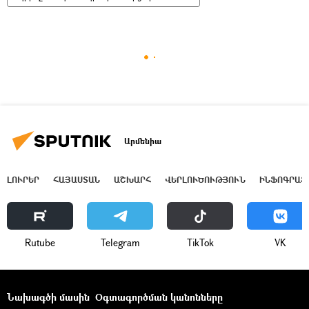
Արմենիա
ԼՈՒՐԵՐ
ՀԱՅԱՍՏԱՆ
ԱՇԽԱՐՀ
ՎԵՐԼՈՒԾՈՒԹՅՈՒՆ
ԻՆՖՈԳՐԱՖ
Rutube
Telegram
ТikТоk
VK
Նախագծի մասին
Օգտագործման կանոնները