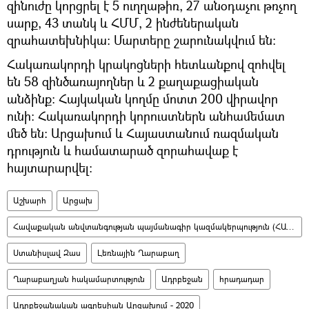
զինուժը կորցրել է 5 ուղղաթիռ, 27 անօդաչու թռչող
սարք, 43 տանկ և ՀՄՄ, 2 ինժեներական
զրահատեխնիկա։ Մարտերը շարունակվում են։
Հակառակորդի կրակոցների հետևանքով զոհվել
են 58 զինծառայողներ և 2 քաղաքացիական
անձինք։ Հայկական կողմը մոտտ 200 վիրավոր
ունի։ Հակառակորդի կորուստներն անհամեմատ
մեծ են։ Արցախում և Հայաստանում ռազմական
դրություն և համատարած զորահավաք է
հայտարարվել։
Աշխարհ
Արցախ
Հավաքական անվտանգության պայմանագիր կազմակերպություն (ՀԱՊԿ)
Ստանիսլավ Զաս
Լեռնային Ղարաբաղ
Ղարաբաղյան հակամարտություն
Ադրբեջան
հրադադար
Ադրբեջանական ագրեսիան Արցախում - 2020