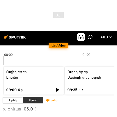
ՀԱՅ
Արմենիա
00:00
01:00
Ուղիղ եթեր
Ուղիղ եթեր
Լուրեր
Մամուլի տեսություն
09:00
09:35
6 ր
4 ր
Երեկ
Այսօր
Եթեր
ք. Երևան
106.0