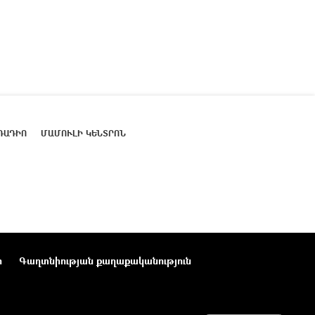
ՌԱԴԻՈ
ՄԱՄՈՒԼԻ ԿԵՆՏՐՈՆ
ր
Գաղտնիության քաղաքականություն