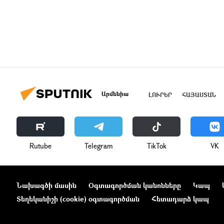
Արմենիա
ԼՈՒՐԵՐ
ՀԱՅԱՍՏԱՆ
Rutube
Telegram
ТikТоk
VK
Նախագծի մասին
Օգտագործման կանոնները
Կապ
Տեղեկանիշի (cookie) օգտագործման
Հետադարձ կապ