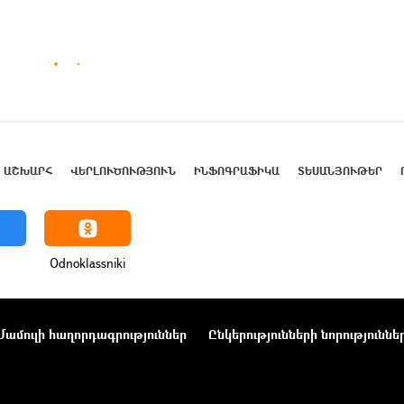
ԱՇԽԱՐՀ
ՎԵՐԼՈՒԾՈՒԹՅՈՒՆ
ԻՆՖՈԳՐԱՖԻԿԱ
ՏԵՍԱՆՅՈՒԹԵՐ
Odnoklassniki
Մամուլի հաղորդագրություններ
Ընկերությունների նորություննե