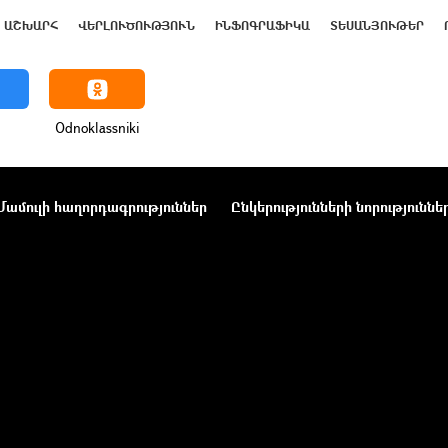
ԱՇԽԱՐՀ
ՎԵՐԼՈՒԾՈՒԹՅՈՒՆ
ԻՆՖՈԳՐԱՖԻԿԱ
ՏԵՍԱՆՅՈՒԹԵՐ
Odnoklassniki
Մամուլի հաղորդագրություններ
Ընկերությունների նորություննե