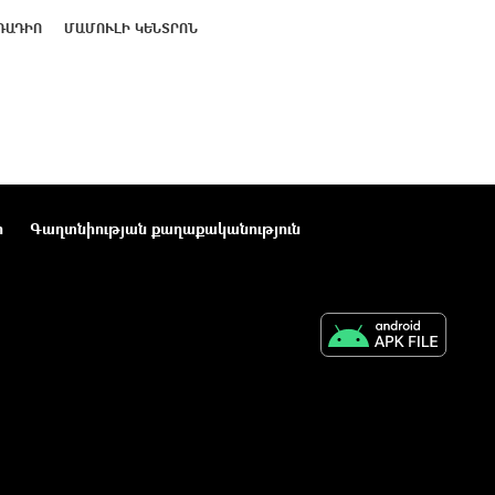
ՌԱԴԻՈ
ՄԱՄՈՒԼԻ ԿԵՆՏՐՈՆ
ր
Գաղտնիության քաղաքականություն