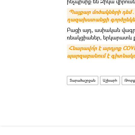
ինչպիսիք են Զիկա վիրուսն
Պայքար մոծակների դեմ․
ղազախստանցի գործընկե
Բացի այդ, ասիական վագր
ռեակցիաներ, երկարատև քո
Հնարավո՞ր է արդյոք COV
պարզաբանում է գիտնակ
Տարածաշրջան
Աշխարհ
Թուր