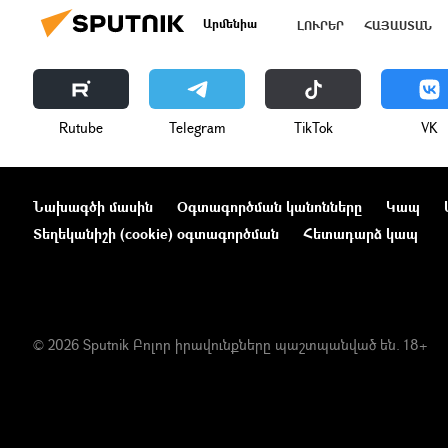
Արմենիա
ԼՈՒՐԵՐ
ՀԱՅԱՍՏԱՆ
Rutube
Telegram
ТikТоk
VK
Նախագծի մասին
Օգտագործման կանոնները
Կապ
Տեղեկանիշի (cookie) օգտագործման
Հետադարձ կապ
© 2026 Sputnik Բոլոր իրավունքները պաշտպանված են. 18+