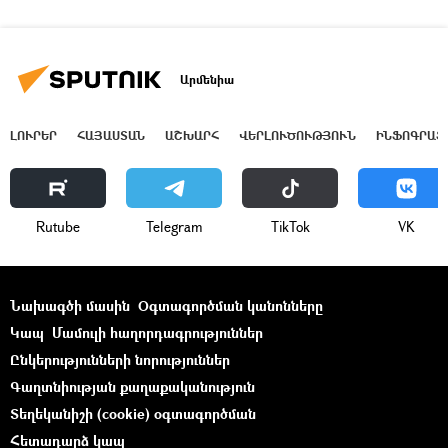
Արմենիա
ԼՈՒՐԵՐ
ՀԱՅԱՍՏԱՆ
ԱՇԽԱՐՀ
ՎԵՐԼՈՒԾՈՒԹՅՈՒՆ
ԻՆՖՈԳՐԱՖ
Rutube
Telegram
ТikТоk
VK
Նախագծի մասին
Օգտագործման կանոնները
Կապ
Մամուլի հաղորդագրություններ
Ընկերությունների նորություններ
Գաղտնիության քաղաքականություն
Տեղեկանիշի (cookie) օգտագործման
Հետադարձ կապ