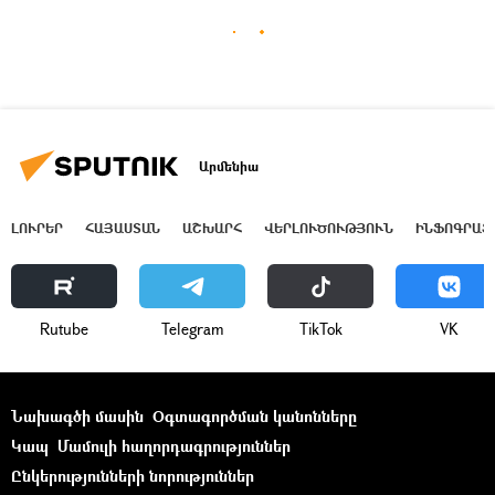
Արմենիա
ԼՈՒՐԵՐ
ՀԱՅԱՍՏԱՆ
ԱՇԽԱՐՀ
ՎԵՐԼՈՒԾՈՒԹՅՈՒՆ
ԻՆՖՈԳՐԱՖ
Rutube
Telegram
ТikТоk
VK
Նախագծի մասին
Օգտագործման կանոնները
Կապ
Մամուլի հաղորդագրություններ
Ընկերությունների նորություններ