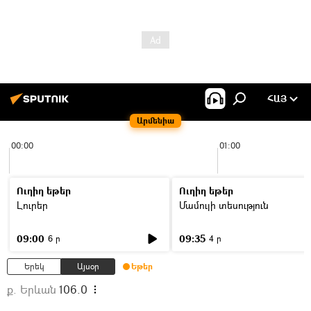
ՀԱՅ
Արմենիա
00:00
01:00
Ուղիղ եթեր
Ուղիղ եթեր
Լուրեր
Մամուլի տեսություն
09:00
09:35
6 ր
4 ր
Երեկ
Այսօր
Եթեր
ք. Երևան
106.0