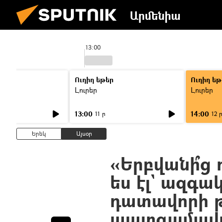
Արմենիա
13:00
Ուղիղ եթեր
Ուղիղ եթ
Լուրեր
Լուրեր
13:00
14:00
11 ր
12 
Երեկ
Այսօր
«Երբվանի՞ց
ես էլ` ազգա
դատավորի թ
պատգամավ