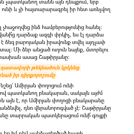
են չպատկանող տանն այն դեպքում, երբ
 ունի և չի հայտարարագրել իր հետ առնչվող
 չհաջողվեց ինձ համբերությունից հանել։
անի՞ց դարձաք ազգի փրկիչ, ես էլ դարձա
 է ձեզ բարոյական իրավունք տվել այդչափ
լ։ Մի ձեր անցած ուղուն նայեք, մտորելու
ատասխան ասաց Շաթիրյանը։
 դատավորի թեկնածուն կրկնեց 
նած իր դիրքորոշումը
շեց` Ամիրյան փողոցում ունի
քով պատկանող բնակարան, սակայն այժմ
րն այն է, որ Ամիրյան փողոցի բնակարանը
անձնվել, դեռ վերանորոգված չէ։ Շաթիրյանը
նը տարրական պատկերացում ունի՞ գույքի
ձել եք իմ դեմ սանձազերծած խաղի