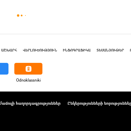
ԱՇԽԱՐՀ
ՎԵՐԼՈՒԾՈՒԹՅՈՒՆ
ԻՆՖՈԳՐԱՖԻԿԱ
ՏԵՍԱՆՅՈՒԹԵՐ
Odnoklassniki
Մամուլի հաղորդագրություններ
Ընկերությունների նորություննե