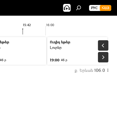
РУС
ՀԱՅ
15:42
16:00
 եթեր
Ուղիղ եթեր
ր
Լուրեր
19:00
46 ր
46 ր
ք. Երևան
106.0