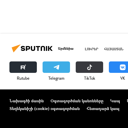
Արմենիա
ԼՈՒՐԵՐ
ՀԱՅԱՍՏԱՆ
Rutube
Telegram
ТikТоk
VK
Նախագծի մասին
Օգտագործման կանոնները
Կապ
Տեղեկանիշի (cookie) օգտագործման
Հետադարձ կապ