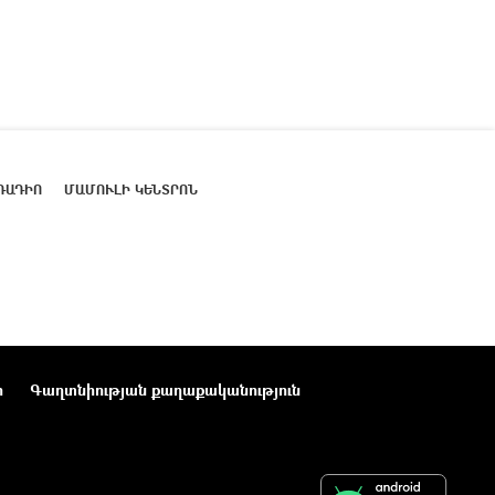
ՌԱԴԻՈ
ՄԱՄՈՒԼԻ ԿԵՆՏՐՈՆ
ր
Գաղտնիության քաղաքականություն