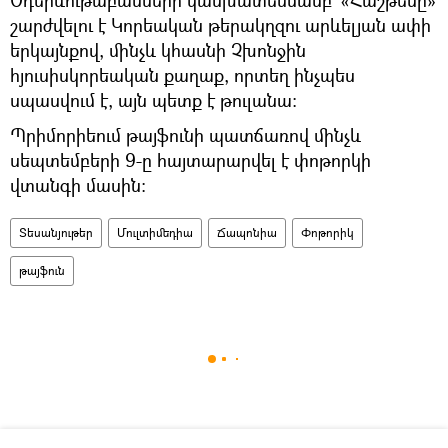
Օդերևութաբանների կանխատեսմամբ` «Հաշթենը»
շարժվելու է Կորեական թերակղզու արևելյան ափի
երկայնքով, մինչև կհասնի Չխոնջին
հյուսիսկորեական քաղաք, որտեղ ինչպես
սպասվում է, այն պետք է թուլանա։
Պրիմորիեում թայֆունի պատճառով մինչև
սեպտեմբերի 9-ը հայտարարվել է փոթորկի
վտանգի մասին։
Տեսանյութեր
Մուլտիմեդիա
Ճապոնիա
Փոթորիկ
թայֆուն