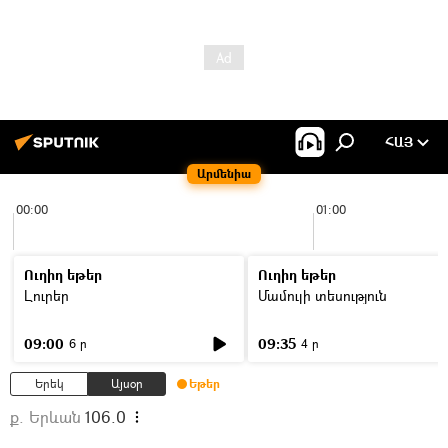
ՀԱՅ
Արմենիա
00:00
01:00
Ուղիղ եթեր
Ուղիղ եթեր
Լուրեր
Մամուլի տեսություն
09:00
09:35
6 ր
4 ր
Երեկ
Այսօր
Եթեր
ք. Երևան
106.0