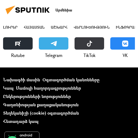
Արմենիա
ԼՈՒՐԵՐ
ՀԱՅԱՍՏԱՆ
ԱՇԽԱՐՀ
ՎԵՐԼՈՒԾՈՒԹՅՈՒՆ
ԻՆՖՈԳՐԱՖ
Rutube
Telegram
ТikТоk
VK
Նախագծի մասին
Օգտագործման կանոնները
Կապ
Մամուլի հաղորդագրություններ
Ընկերությունների նորություններ
Գաղտնիության քաղաքականություն
Տեղեկանիշի (cookie) օգտագործման
Հետադարձ կապ