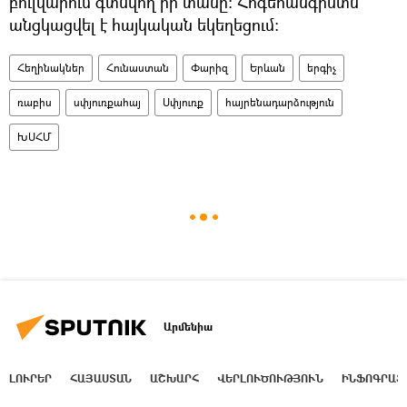
բուլվարում գտնվող իր տանը։ Հոգեհանգիստն
անցկացվել է հայկական եկեղեցում։
Հեղինակներ
Հունաստան
Փարիզ
Երևան
երգիչ
ռաբիս
սփյուռքահայ
Սփյուռք
հայրենադարձություն
ԽՍՀՄ
Արմենիա
ԼՈՒՐԵՐ
ՀԱՅԱՍՏԱՆ
ԱՇԽԱՐՀ
ՎԵՐԼՈՒԾՈՒԹՅՈՒՆ
ԻՆՖՈԳՐԱՖ