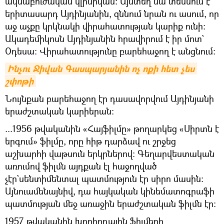
ակնաբուժական կլինիկան։ Այնտեղ նա տեսնում է
երիտասարդ Այդինյանին, զննում նրան ու ասում, որ
աջ աչքը կրկնակի վիրահատության կարիք ունի։
Ակադեմիկոսն Այդինյանին հրավիրում է իր մոտ`
Օդեսա։ Վիրահատությունը բարեհաջող է անցնում։
Ինչու Ջիվան Գասպարյանին ոչ ոքի հետ չես 
շփոթի
Նույնքան բարեհաջող էր դասավորվում Այդինյանի
երաժշտական կարիերան։
...1956 թվականին «Հայֆիլմը» թողարկեց «Սիրտն է
երգում» ֆիլմը, որը հիթ դարձավ ու շրջեց
աշխարհի վաթսուն երկրներով։ Գեղարվեստական
առումով ֆիլմն այդքան էլ հաջողված
չէր`սենտիմենտալ պատմություն էր սիրո մասին։
Այնուամենայնիվ, դա հայկական կինեմատոգրաֆի
պատմության մեջ առաջին երաժշտական ֆիլմն էր։
1957 թվականին խորհրդային ֆիլմերի