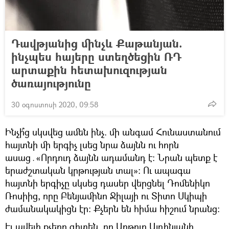
Դավթյանից մինչև Քաթանյան.
ինչպես հայերը ստեղծեցին ՌԴ
արտաքին հետախուզության
ծառայությունը
30 օգոստոսի 2020, 09:58
Ինչի՞ց սկսվեց ամեն ինչ. մի անգամ Հունաստանում
հայտնի մի երգիչ լսեց նրա ձայնն ու հորն
ասաց․«Որդուդ ձայնն ադամանդ է։ Նրան պետք է
երաժշտական կրթության տալ»։ Ու ապագա
հայտնի երգիչը սկսեց դասեր վերցնել Դոմենիկո
Ռոսիից, որը Բենյամինո Ջիլայի ու Տիտո Սկիպի
ժամանակակիցն էր։ Քչերն են հիմա հիշում նրանց։
Էլ ավելի քչերը գիտեն, որ Արթուր Այդինյանի