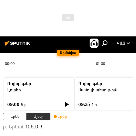
ՀԱՅ
Արմենիա
00:00
01:00
Ուղիղ եթեր
Ուղիղ եթեր
Լուրեր
Մամուլի տեսություն
09:00
09:35
6 ր
4 ր
Երեկ
Այսօր
Եթեր
ք. Երևան
106.0