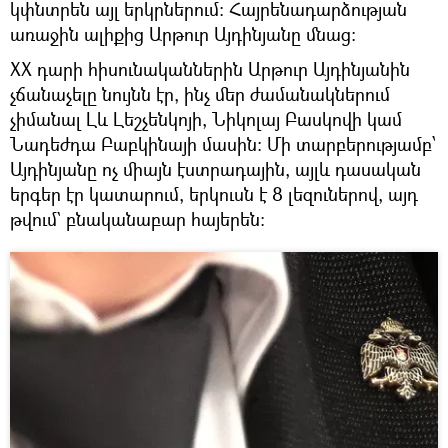
կփնտրեն այլ երկրներում։ Հայրենադարձության
առաջին ալիքից Արթուր Այդինյանը մնաց։
ХХ դարի հիսունականներին Արթուր Այդինյանին
չճանաչելը նույնն էր, ինչ մեր ժամանակներում
չիմանալ Լև Լեշչենկոյի, Նիկոլայ Բասկովի կամ
Նադեժդա Բաբկինայի մասին։ Մի տարբերությամբ՝
Այդինյանը ոչ միայն էստրադային, այլև դասական
երգեր էր կատարում, երկուսն է 8 լեզուներով, այդ
թվում` բնականաբար հայերեն։