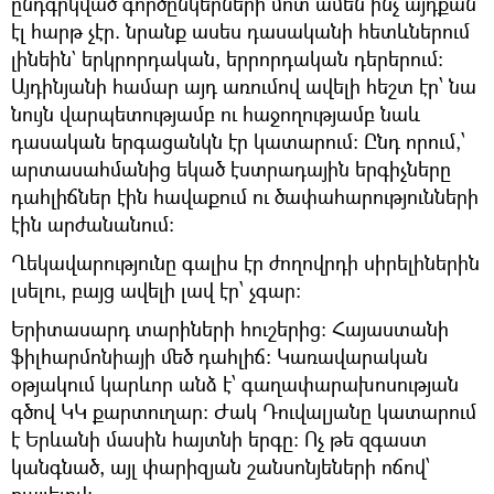
ընդգրկված գործընկերների մոտ ամեն ինչ այդքան
էլ հարթ չէր. նրանք ասես դասականի հետևներում
լինեին` երկրորդական, երրորդական դերերում։
Այդինյանի համար այդ առումով ավելի հեշտ էր՝ նա
նույն վարպետությամբ ու հաջողությամբ նաև
դասական երգացանկն էր կատարում։ Ընդ որում,՝
արտասահմանից եկած էստրադային երգիչները
դահլիճներ էին հավաքում ու ծափահարությունների
էին արժանանում։
Ղեկավարությունը գալիս էր ժողովրդի սիրելիներին
լսելու, բայց ավելի լավ էր՝ չգար։
Երիտասարդ տարիների հուշերից։ Հայաստանի
ֆիլհարմոնիայի մեծ դահլիճ։ Կառավարական
օթյակում կարևոր անձ է՝ գաղափարախոսության
գծով ԿԿ քարտուղար։ Ժակ Դուվալյանը կատարում
է Երևանի մասին հայտնի երգը։ Ոչ թե զգաստ
կանգնած, այլ փարիզյան շանսոնյեների ոճով՝
քայլելով։