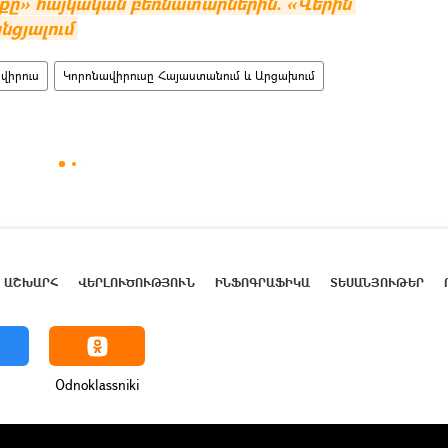
քը» հայկական բեռնատարներին. «Վերին 
նցյալում
վիրուս
Կորոնավիրուսը Հայաստանում և Արցախում
ԱՇԽԱՐՀ
ՎԵՐԼՈՒԾՈՒԹՅՈՒՆ
ԻՆՖՈԳՐԱՖԻԿԱ
ՏԵՍԱՆՅՈՒԹԵՐ
Odnoklassniki