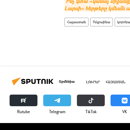
Ինչ կտա «կանաչ միջանց
Լարսի» հերթերը կմնա՞ն ա
Հայաստան
Ուկրաինա
կորոնա
Արմենիա
ԼՈՒՐԵՐ
ՀԱՅԱՍՏԱՆ
Rutube
Telegram
ТikТоk
VK