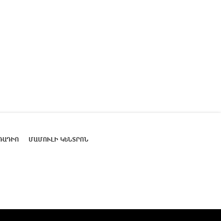
ՌԱԴԻՈ
ՄԱՄՈՒԼԻ ԿԵՆՏՐՈՆ