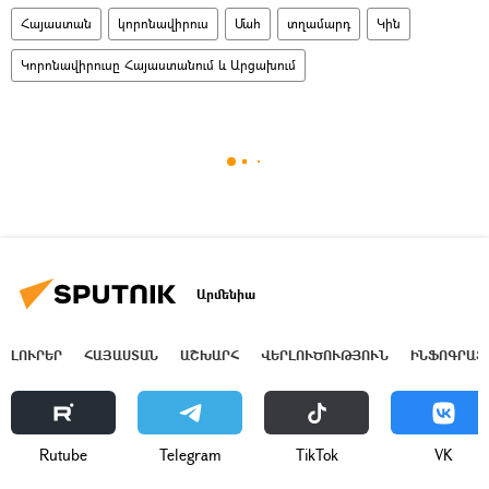
Հայաստան
կորոնավիրուս
Մահ
տղամարդ
Կին
Կորոնավիրուսը Հայաստանում և Արցախում
Արմենիա
ԼՈՒՐԵՐ
ՀԱՅԱՍՏԱՆ
ԱՇԽԱՐՀ
ՎԵՐԼՈՒԾՈՒԹՅՈՒՆ
ԻՆՖՈԳՐԱՖ
Rutube
Telegram
ТikТоk
VK