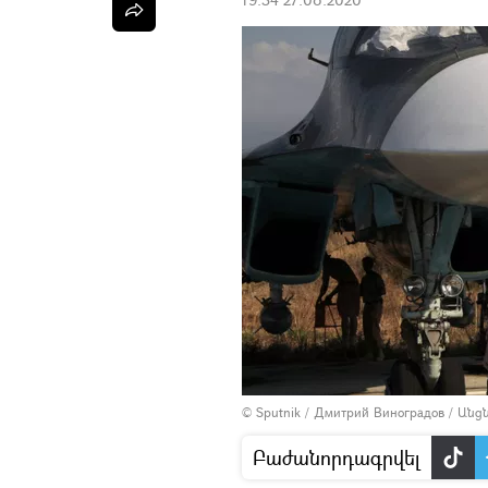
© Sputnik / Дмитрий Виноградов
/
Անց
Բաժանորդագրվել