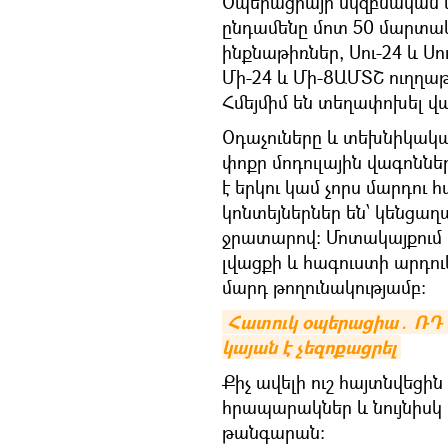
Օպերացիայի սկզբնական փ
ընդամենը մոտ 50 մարտակ
ինքնաթիռներ, Սու-24 և Սո
Մի-24 և Մի-8ԱՄՏՇ ուղղա
Հմեյմիմ են տեղափոխել վ
Օդաչուները և տեխնիկակա
փոքր մոդուլային վագոննե
է երկու կամ չորս մարդու
կոնտեյներներ են՝ կենցաղ
ջրատարով։ Մոտակայքում
լվացքի և հագուստի արդու
մարդ թողունակությամբ:
Հատուկ օպերացիա․ ՌԴ 
կայան է չեզոքացրել
Քիչ ավելի ուշ հայտնվեցի
հրապարակներ և նույնիսկ
թանգարան։