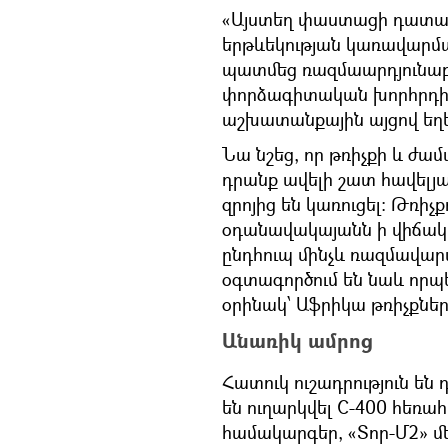
«Այստեղ փաստացի դատար
երթևեկության կառավարման
պատմեց ռազմաարդյունաբ
փորձագիտական խորհրդի 
աշխատանքային այցով եղե
Նա նշեց, որ թռիչքի և ժա
դրանք ավելի շատ հավելյա
զրոյից են կառուցել։ Թռիչ
օդանավակայանն ի վիճակի
ընդհուպ մինչև ռազմավար
օգտագործում են նաև որպե
օրինակ՝ Աֆրիկա թռիչքնե
Անառիկ ամրոց
Հատուկ ուշադրություն են
են ուղարկվել C-400 հեռա
համակարգեր, «Տոր-Մ2» մ