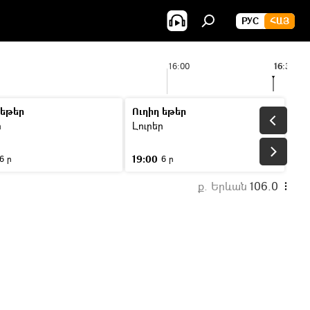
РУС
ՀԱՅ
16:00
16:30
 եթեր
Ուղիղ եթեր
ր
Լուրեր
19:00
6 ր
6 ր
ք. Երևան
106.0