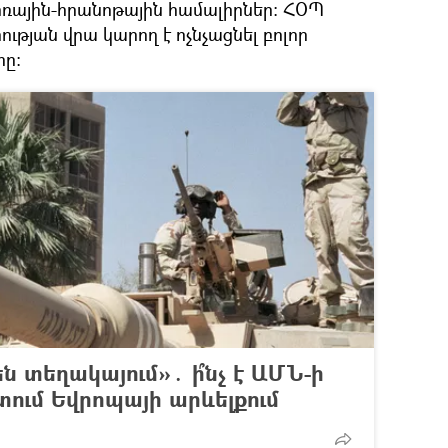
ռային-հրանոթային համալիրներ: ՀՕՊ
ւթյան վրա կարող է ոչնչացնել բոլոր
րը։
ն տեղակայում»․ ի՞նչ է ԱՄՆ-ի
ւմ Եվրոպայի արևելքում