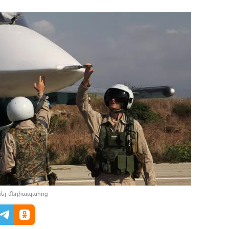
նել մեդիապահոց