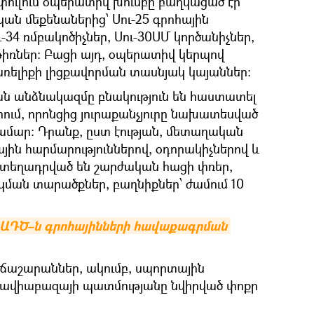
ուլում օպերատիվ խումբը բաղկացած էր
ան մեքենաներից՝ Սու-25 գրոհային
ւ-34 ռմբակոծիչներ, Սու-30ՍՄ կործանիչներ,
թիռներ: Բացի այդ, օպերատիվ կերպով
առելիքի լիցքավորման տասնյակ կայաններ։
ն անձնակազմը բնակություն են հաստատել
րում, որոնցից յուրաքանչյուրը նախատեսված
 համար: Դրանք, ըստ էության, մետաղական
ային հարմարություններով, օդորակիչներով և
 տեղադրված են շարժական հացի փռեր,
կման տարածքներ, բաղնիքներ՝ ժամում 10
ԱԴԾ–ն գրոհայինների հավաքագրման 
ն ճաշարաններ, ակումբ, սպորտային
 ավիաբազայի պատմությանը նվիրված փոքր