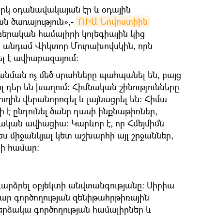
կ օդանավակայան էր և օդային
 ծառայություն»,-
ՌԻԱ Նովոստիին
երական համալիրի կոլեգիային կից
անդամ Վիկտոր Մուրախովսկին, որն
լ է ավիաբազայում։
մանման ոչ մեծ սրահները պահպանել են, բայց
լ դեր են խաղում։ Հիմնական շինությունները
քուղին վերանորոգել և լայնացրել են։ Հիմա
 է ընդունել ծանր դասի ինքնաթիռներ,
ական ավիացիա։ Կարևոր է, որ Հմեյմիմն
ս միջանկյալ կետ աշխարհի այլ շրջաններ,
րի համար։
 դարձրել օբյեկտի անվտանգությանը։ Սիրիա
հար գործողության զենիթահրթիռային
երձակա գործողության համալիրներ և