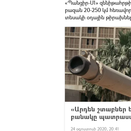
«Պանցիր-Ս1» զենիթահրթի
բազան 20-250 կմ հեռավորո
տեսակի օդային թիրախնե
«Արդեն շտաբներ ե
բանակը պատրաստո
24 օգոստոսի 2020, 20:41