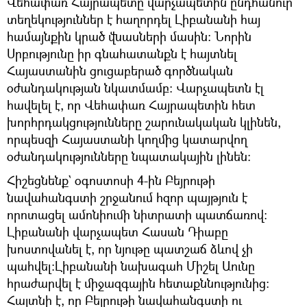
Վեհափառ Հայրապետը վարչապետին ընդհանուր
տեղեկություններ է հաղորդել Լիբանանի հայ
համայնքին կրած վնասների մասին: Նորին
Սրբությունը իր գնահատանքն է հայտնել
Հայաստանին ցուցաբերած գործնական
օժանդակության նկատմամբ: Վարչապետն էլ
հավելել է, որ Վեհափառ Հայրապետին հետ
խորհրդակցությունները շարունակական կլինեն,
որպեսզի Հայաստանի կողմից կատարվող
օժանդակությունները նպատակային լինեն:
Հիշեցնենք` օգոստոսի 4-ին Բեյրութի
նավահանգստի շրջանում հզոր պայթյուն է
որոտացել ամոնիումի նիտրատի պատճառով։
Լիբանանի վարչապետ Հասան Դիաբը
խոստովանել է, որ նյութը պատշաճ ձևով չի
պահվել։Լիբանանի նախագահ Միշել Աունը
հրաժարվել է միջազգային հետաքննությունից։
Հայտնի է, որ Բեյրութի նավահանգստի ու