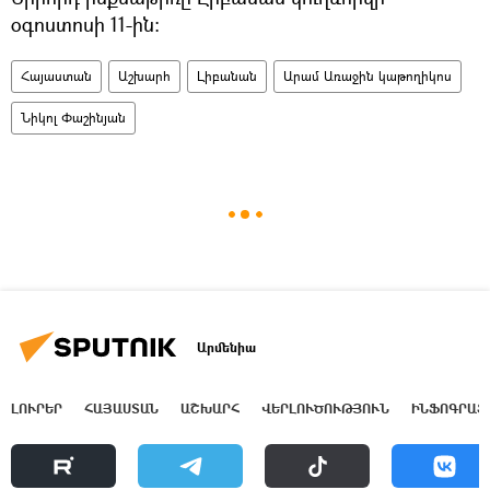
օգոստոսի 11-ին:
Հայաստան
Աշխարհ
Լիբանան
Արամ Առաջին կաթողիկոս
Նիկոլ Փաշինյան
Արմենիա
ԼՈՒՐԵՐ
ՀԱՅԱՍՏԱՆ
ԱՇԽԱՐՀ
ՎԵՐԼՈՒԾՈՒԹՅՈՒՆ
ԻՆՖՈԳՐԱՖ