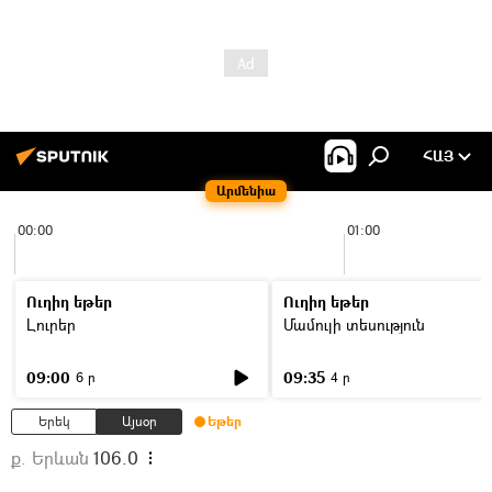
ՀԱՅ
Արմենիա
00:00
01:00
Ուղիղ եթեր
Ուղիղ եթեր
Լուրեր
Մամուլի տեսություն
09:00
09:35
6 ր
4 ր
Երեկ
Այսօր
Եթեր
ք. Երևան
106.0