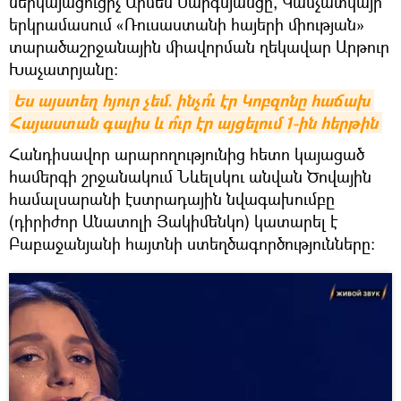
ներկայացուցիչ Արմեն Սարգսյանցը, Կամչատկայի
երկրամասում «Ռուսաստանի հայերի միության»
տարածաշրջանային միավորման ղեկավար Արթուր
Խաչատրյանը։
Ես այստեղ հյուր չեմ. ինչո՞ւ էր Կոբզոնը հաճախ 
Հայաստան գալիս և ո՞ւր էր այցելում 1-ին հերթին
Հանդիսավոր արարողությունից հետո կայացած
համերգի շրջանակում Նևելսկու անվան Ծովային
համալսարանի էստրադային նվագախումբը
(դիրիժոր Անատոլի Յակիմենկո) կատարել է
Բաբաջանյանի հայտնի ստեղծագործությունները։