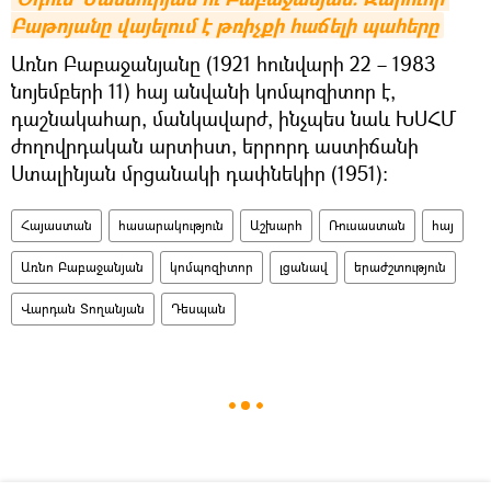
Բաթոյանը վայելում է թռիչքի հաճելի պահերը
Առնո Բաբաջանյանը (1921 հունվարի 22 – 1983
նոյեմբերի 11) հայ անվանի կոմպոզիտոր է,
դաշնակահար, մանկավարժ, ինչպես նաև ԽՍՀՄ
ժողովրդական արտիստ, երրորդ աստիճանի
Ստալինյան մրցանակի դափնեկիր (1951)։
Հայաստան
հասարակություն
Աշխարհ
Ռուսաստան
հայ
Առնո Բաբաջանյան
կոմպոզիտոր
լցանավ
երաժշտություն
Վարդան Տողանյան
Դեսպան