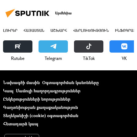
Արմենիա
ԼՈՒՐԵՐ
ՀԱՅԱՍՏԱՆ
ԱՇԽԱՐՀ
ՎԵՐԼՈՒԾՈՒԹՅՈՒՆ
ԻՆՖՈԳՐԱՖ
Rutube
Telegram
ТikТоk
VK
Նախագծի մասին
Օգտագործման կանոնները
Կապ
Մամուլի հաղորդագրություններ
Ընկերությունների նորություններ
Գաղտնիության քաղաքականություն
Տեղեկանիշի (cookie) օգտագործման
Հետադարձ կապ