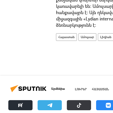
կառավարելի են: Ամուլսար
հանքավայրն է: Այն ղեկավ
միջազգային «Lydian intern
ձեռնարկությունն է:
Հայաստան
Ամուլսար
Լիդիան
Արմենիա
ԼՈՒՐԵՐ
ՀԱՅԱՍՏԱՆ