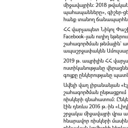
միջավայրին: 2018 թվական
պահապանները», գիշեր-ցե
հանք տանող ճանապարհն
ՀՀ վարչապետ Նիկոլ Փաշի
Facebook–յան ուղիղ եթերո
շահագործման թեմային` աս
ապաշրջափակեն Ամուլսար
2019 թ. ապրիլին ՀՀ վա
ոստիկանությանը վերացնել
գույքը ընկերությանը պա
Ավելի վաղ լիբանանյան «Էլ
շահագործման ընթացքում 
ռիսկերի գնահատում: Ընկե
էին դեռևս 2016 թ.-ին «Լ
շրջակա միջավայրի վրա ա
հնարավոր ռիսկերի մասին
քննչական կոմիտեի ներկայա