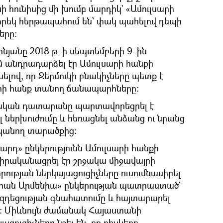
ի հունիսից մի խումբ մարդիկ` «Ամուլսարի
րեկ հերթապահում են՝ փակ պահելով դեպի
երը։
նյանը 2018 թ–ի սեպտեմբերի 9–ին
ւմ անդրադարձել էր Ամուլսարի հանքի
ելով, որ Ջերմուկի բնակիչները պետք է
ի հանք տանող ճանապարհները:
րչական դատարանը պարտավորեցրել է
 ներխուժումը և հեռացնել անձանց ու նրանց
տկանող տարածքից։
արդ» ընկերությունն Ամուլսարի հանքի
իրականացրել էր շրջակա միջավայրի
րության ներկայացուցիչները ուսումնասիրել
իդիան Արմենիա» ընկերության պատրաստած`
զդեցության գնահատումը և հայտարարել
: Միևնույն ժամանակ Հայաստանի
ցուցիչները նշել են, որ ռիսկերը