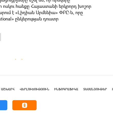
ի ոսկու հանքը Հայաստանի երկրորդ խոշոր
արում է «Լիդիան Արմենիա» ՓԲԸ-ն, որը
ational» ընկերության դուստր
ԱՇԽԱՐՀ
ՎԵՐԼՈՒԾՈՒԹՅՈՒՆ
ԻՆՖՈԳՐԱՖԻԿԱ
ՏԵՍԱՆՅՈՒԹԵՐ