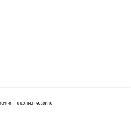
ՌԱԴԻՈ
ՄԱՄՈՒԼԻ ԿԵՆՏՐՈՆ