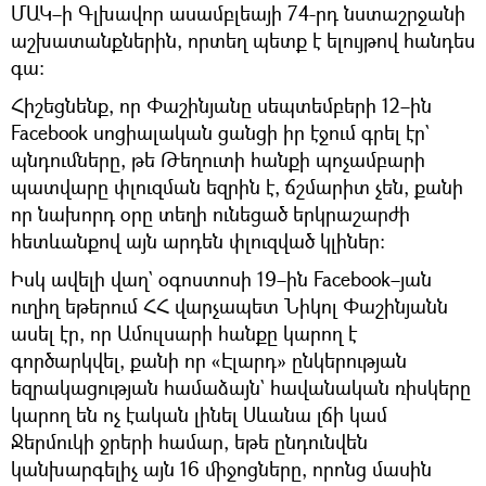
ՄԱԿ–ի Գլխավոր ասամբլեայի 74-րդ նստաշրջանի
աշխատանքներին, որտեղ պետք է ելույթով հանդես
գա։
Հիշեցնենք, որ Փաշինյանը սեպտեմբերի 12–ին
Facebook սոցիալական ցանցի իր էջում գրել էր`
պնդումները, թե Թեղուտի հանքի պոչամբարի
պատվարը փլուզման եզրին է, ճշմարիտ չեն, քանի
որ նախորդ օրը տեղի ունեցած երկրաշարժի
հետևանքով այն արդեն փլուզված կլիներ։
Իսկ ավելի վաղ` օգոստոսի 19–ին Facebook–յան
ուղիղ եթերում ՀՀ վարչապետ Նիկոլ Փաշինյանն
ասել էր, որ Ամուլսարի հանքը կարող է
գործարկվել, քանի որ «Էլարդ» ընկերության
եզրակացության համաձայն` հավանական ռիսկերը
կարող են ոչ էական լինել Սևանա լճի կամ
Ջերմուկի ջրերի համար, եթե ընդունվեն
կանխարգելիչ այն 16 միջոցները, որոնց մասին