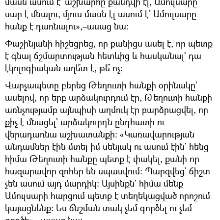
մասն ասում է` աշխարհը քանդվի էլ, Ամուլսարը
սար է մնալու, մյուս մասն էլ ասում է` Ամուլսարը
հանք է դառնալու»,–ասաց նա։
Փաշինյանի հիշեցրեց, որ քանիցս ասել է, որ պետք
է գնալ ճշմարտության հետևից և հասկանալ` դա
էկոլոգիական աղե՞տ է, թե՞ ոչ։
Վարչապետը բերեց Թեղուտի հանքի օրինակը`
ասելով, որ երբ արձակուրդում էր, Թեղուտի հանքի
առնչությամբ այնպիսի աղմուկ էր բարձրացվել, որ
քիչ է մնացել` արձակուրդն ընդհատի ու
վերադառնա աշխատանքի։ «Կառավարության
անդամներ էին մտել իմ սենյակ ու ասում էին` հենց
հիմա Թեղուտի հանքը պետք է փակել, քանի որ
հազարավոր զոհեր են սպասվում։ Պարզվեց` ճիշտ
չեն ասում այդ մարդիկ։ Այսինքն` հիմա մենք
Ամուլսարի հարցում պետք է տեղեկացված որոշում
կայացնենք։ Ես ճնշման տակ չեմ գործել ու չեմ