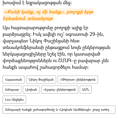
խոսվում է եզրակացության մեջ։
«Քանի կանք, ոչ մի հանք». բողոքի երթ 
Երևանում. տեսանյութ
Այս հայտարարությունը բողոքի ալիք էր
բարձրացրել։ Իսկ ավելի ուշ` օգոստոսի 29–ին,
վարչապետ Նիկոլ Փաշինյանի հետ
տեսակոնֆերանսի ընթացքում նույն ընկերության
ներկայացուցիչները նշել էին, որ կատարված
փորձաքննություններն ու ՇՄԱԳ–ը բավարար չեն
հանքն ապահով շահագործելու համար։
Հայաստան
Նիկոլ Փաշինյան
«Թեղուտ» ընկերություն
Ամուլսար
Լիդիան
«Էլարդ» ընկերություն
ԱՄՆ
Լոս Անջելես
Ամուլսարի հանքի շահագործումը և «Լիդիան Արմենիայի» շուրջ ստեղծված իրավիճակը