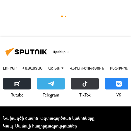
Արմենիա
ԼՈՒՐԵՐ
ՀԱՅԱՍՏԱՆ
ԱՇԽԱՐՀ
ՎԵՐԼՈՒԾՈՒԹՅՈՒՆ
ԻՆՖՈԳՐԱՖ
Rutube
Telegram
ТikТоk
VK
Նախագծի մասին
Օգտագործման կանոնները
Կապ
Մամուլի հաղորդագրություններ