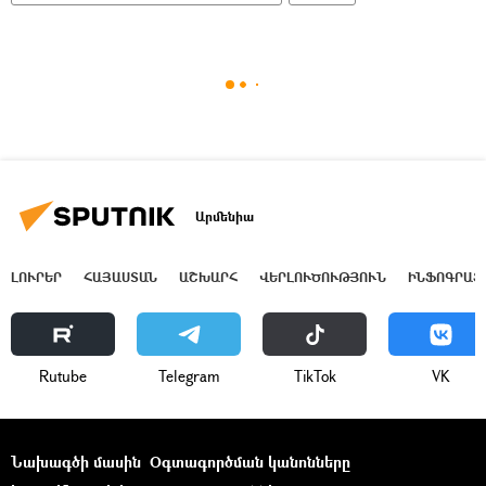
Արմենիա
ԼՈՒՐԵՐ
ՀԱՅԱՍՏԱՆ
ԱՇԽԱՐՀ
ՎԵՐԼՈՒԾՈՒԹՅՈՒՆ
ԻՆՖՈԳՐԱՖ
Rutube
Telegram
ТikТоk
VK
Նախագծի մասին
Օգտագործման կանոնները