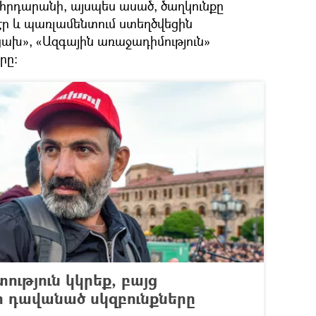
րդարանի, այսպես ասած, ծաղկունքը
էր և պառլամենտում ստեղծվեցին
ցախ», «Ազգային առաջադիմություն»
ը։​
ություն կկրեք, բայց
 դավանած սկզբունքները