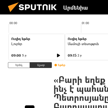
Արմենիա
00:00
01:00
Ուղիղ եթեր
Ուղիղ եթեր
Լուրեր
Մամուլի տեսություն
09:00
09:15
5 ր
2 ր
Երեկ
Այսօր
Եթեր
«Բարի եղեք դ
ինչ է պահան
Պետրոսյանը
Բաղդասարյ