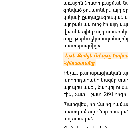
առաջին նիստի բացման նա
զինված ջոկատներն այդ օ
կսկսվի քաղաքացիական պա
այդքան անլուրջ էր այդ սպ
վախենայինք այդ ահաբեկո
օրը, թերևս չկարողանայ
պատերազմից»։
Եթե Քանյե Ուեսթը նախագ
Չինաստանը
​Ինչևէ. քաղաքացիական 
խորհրդարանի կազմը տարի
այդպես ասել, ծաղկել ու 
էին, շատ – շատ՝ 260 հոգի։
Պարզվեց, որ Հայոց համա
պատգամավորներ իրականո
ազատական։