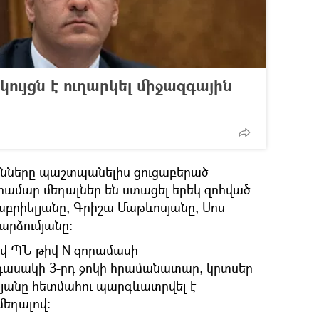
ույցն է ուղարկել միջազգային
անները պաշտպանելիս ցուցաբերած
համար մեդալներ են ստացել երեկ զոհված
բրիելյանը, Գրիշա Մաթևոսյանը, Սոս
արձումյանը։
 ՊՆ թիվ N զորամասի
դասակի 3-րդ ջոկի հրամանատար, կրտսեր
յանը հետմահու պարգևատրվել է
եդալով: