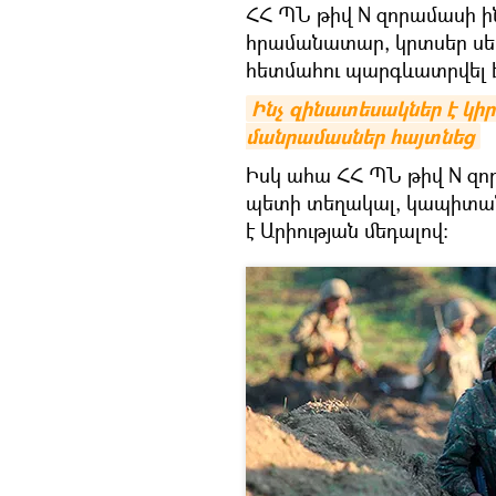
ՀՀ ՊՆ թիվ N զորամասի ի
հրամանատար, կրտսեր սե
հետմահու պարգևատրվել է
Ինչ զինատեսակներ է կիր
մանրամասներ հայտնեց
Իսկ ահա ՀՀ ՊՆ թիվ N զ
պետի տեղակալ, կապիտան
է Արիության մեդալով: