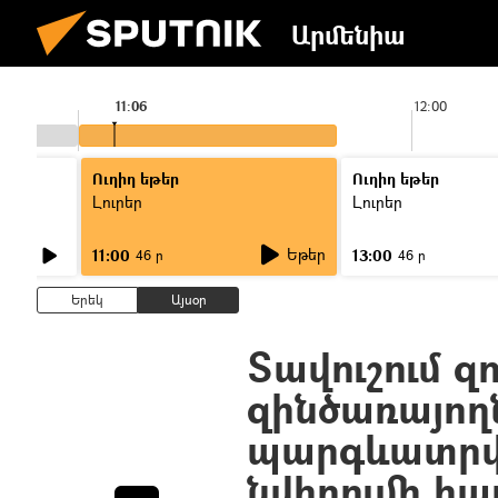
Արմենիա
11:06
12:00
Ուղիղ եթեր
Ուղիղ եթեր
Լուրեր
Լուրեր
Եթեր
11:00
13:00
46 ր
46 ր
Երեկ
Այսօր
Տավուշում զ
զինծառայող
պարգևատրվե
նվիրումի հ