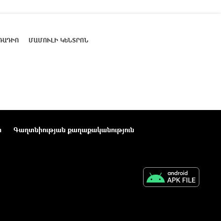
ՌԱԴԻՈ
ՄԱՄՈՒԼԻ ԿԵՆՏՐՈՆ
ր
Գաղտնիության քաղաքականություն