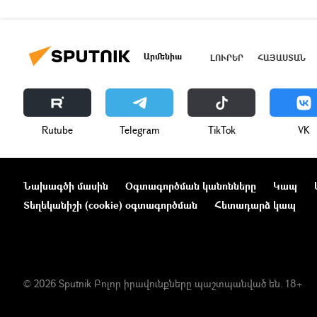
Արմենիա
ԼՈՒՐԵՐ
ՀԱՅԱՍՏԱՆ
Rutube
Telegram
ТikТоk
VK
Նախագծի մասին
Օգտագործման կանոնները
Կապ
Տեղեկանիշի (cookie) օգտագործման
Հետադարձ կապ
© 2026 Sputnik Բոլոր իրավունքները պաշտպանված են. 18+