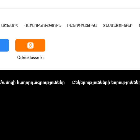
ԱՇԽԱՐՀ
ՎԵՐԼՈՒԾՈՒԹՅՈՒՆ
ԻՆՖՈԳՐԱՖԻԿԱ
ՏԵՍԱՆՅՈՒԹԵՐ
Odnoklassniki
Մամուլի հաղորդագրություններ
Ընկերությունների նորություննե