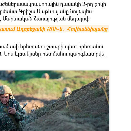
նժեներասակրավորային դասակի 2-րդ ջոկի
րժանտ Գրիշա Մաթևոսյանը նույնպես
 Մարտական ծառայության մեդալով:
առում Ադրբեջանի ԶՈՒ-ն․ Հովհաննիսյանը 
որամասի հրետանու շտաբի պետ-հրետանու
 Սոս Էլբակյանը հետմահու պարգևատրվել