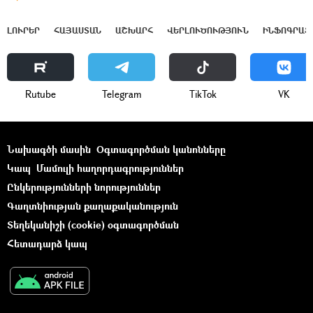
ԼՈՒՐԵՐ
ՀԱՅԱՍՏԱՆ
ԱՇԽԱՐՀ
ՎԵՐԼՈՒԾՈՒԹՅՈՒՆ
ԻՆՖՈԳՐԱՖ
Rutube
Telegram
ТikТоk
VK
Նախագծի մասին
Օգտագործման կանոնները
Կապ
Մամուլի հաղորդագրություններ
Ընկերությունների նորություններ
Գաղտնիության քաղաքականություն
Տեղեկանիշի (cookie) օգտագործման
Հետադարձ կապ