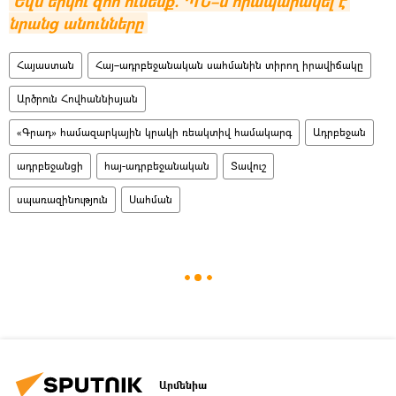
Եվս երկու զոհ ունենք. ՊՆ–ն հրապարակել է 
նրանց անունները
Հայաստան
Հայ–ադրբեջանական սահմանին տիրող իրավիճակը
Արծրուն Հովհաննիսյան
«Գրադ» համազարկային կրակի ռեակտիվ համակարգ
Ադրբեջան
ադրբեջանցի
հայ-ադրբեջանական
Տավուշ
սպառազինություն
Սահման
Արմենիա