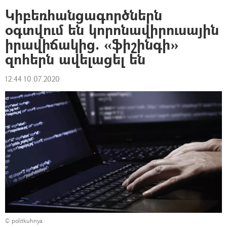
Կիբեռհանցագործներն
օգտվում են կորոնավիրուսային
իրավիճակից. «ֆիշինգի»
զոհերն ավելացել են
12:44 10.07.2020
© politkuhnya