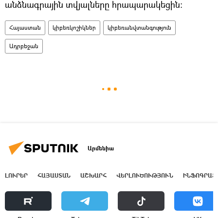
անձնագրային տվյալները հրապարակեցին։
Հայաստան
կիբեռկոշիկներ
կիբեռանվտանգություն
Ադրբեջան
Արմենիա
ԼՈՒՐԵՐ
ՀԱՅԱՍՏԱՆ
ԱՇԽԱՐՀ
ՎԵՐԼՈՒԾՈՒԹՅՈՒՆ
ԻՆՖՈԳՐԱՖ