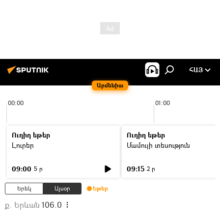
ՀԱՅ
Արմենիա
00:00
01:00
Ուղիղ եթեր
Ուղիղ եթեր
Լուրեր
Մամուլի տեսություն
09:00
09:15
5 ր
2 ր
Երեկ
Այսօր
Եթեր
ք. Երևան
106.0