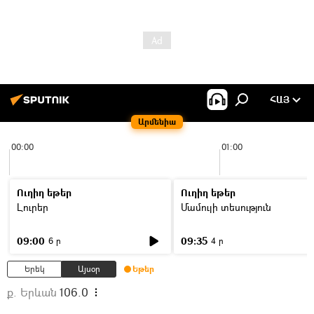
ՀԱՅ
Արմենիա
00:00
01:00
Ուղիղ եթեր
Ուղիղ եթեր
Լուրեր
Մամուլի տեսություն
09:00
09:35
6 ր
4 ր
Երեկ
Այսօր
Եթեր
ք. Երևան
106.0