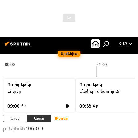
ՀԱՅ
Արմենիա
00:00
01:00
Ուղիղ եթեր
Ուղիղ եթեր
Լուրեր
Մամուլի տեսություն
09:00
09:35
6 ր
4 ր
Երեկ
Այսօր
Եթեր
ք. Երևան
106.0