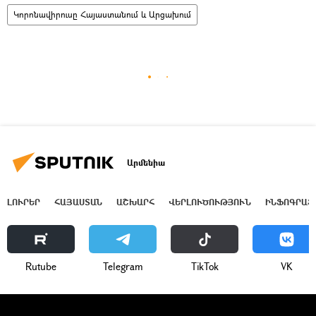
Կորոնավիրուսը Հայաստանում և Արցախում
Արմենիա
ԼՈՒՐԵՐ
ՀԱՅԱՍՏԱՆ
ԱՇԽԱՐՀ
ՎԵՐԼՈՒԾՈՒԹՅՈՒՆ
ԻՆՖՈԳՐԱՖ
Rutube
Telegram
ТikТоk
VK