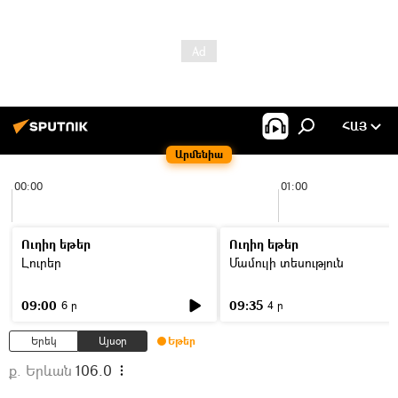
ՀԱՅ
Արմենիա
00:00
01:00
Ուղիղ եթեր
Ուղիղ եթեր
Լուրեր
Մամուլի տեսություն
09:00
09:35
6 ր
4 ր
Երեկ
Այսօր
Եթեր
ք. Երևան
106.0