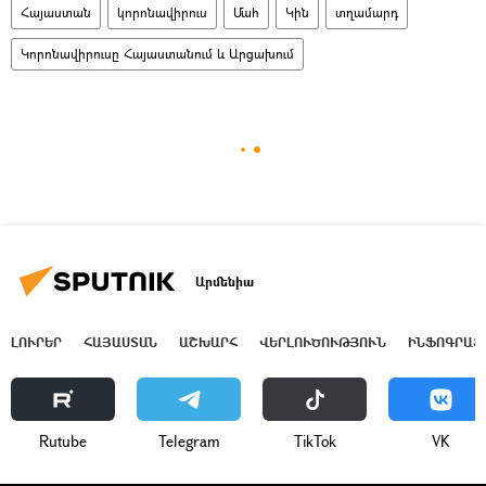
Հայաստան
կորոնավիրուս
Մահ
Կին
տղամարդ
Կորոնավիրուսը Հայաստանում և Արցախում
Արմենիա
ԼՈՒՐԵՐ
ՀԱՅԱՍՏԱՆ
ԱՇԽԱՐՀ
ՎԵՐԼՈՒԾՈՒԹՅՈՒՆ
ԻՆՖՈԳՐԱՖ
Rutube
Telegram
ТikТоk
VK