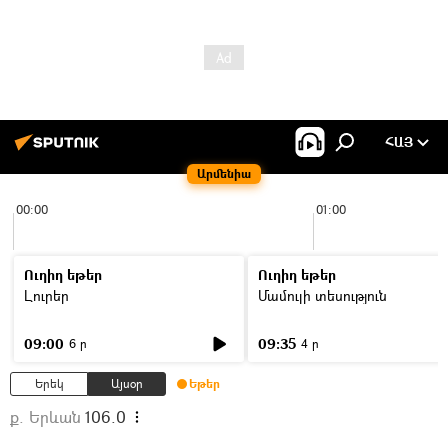
ՀԱՅ
Արմենիա
00:00
01:00
Ուղիղ եթեր
Ուղիղ եթեր
Լուրեր
Մամուլի տեսություն
09:00
09:35
6 ր
4 ր
Երեկ
Այսօր
Եթեր
ք. Երևան
106.0