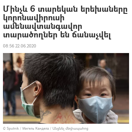
Մինչև 6 տարեկան երեխաները
կորոնավիրուսի
ամենավտանգավոր
տարածողներ են ճանաչվել
08:56 22.06.2020
© Sputnik / Мигель Кандела
/
Անցնել մեդիապահոց