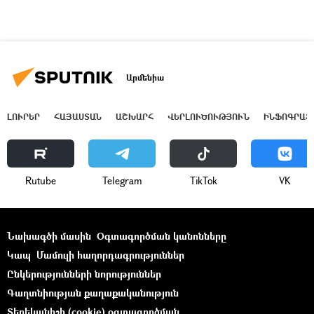
Արմենիա
ԼՈՒՐԵՐ
ՀԱՅԱՍՏԱՆ
ԱՇԽԱՐՀ
ՎԵՐԼՈՒԾՈՒԹՅՈՒՆ
ԻՆՖՈԳՐԱՖ
Rutube
Telegram
ТikТоk
VK
Նախագծի մասին
Օգտագործման կանոնները
Կապ
Մամուլի հաղորդագրություններ
Ընկերությունների նորություններ
Գաղտնիության քաղաքականություն
Տեղեկանիշի (cookie) օգտագործման