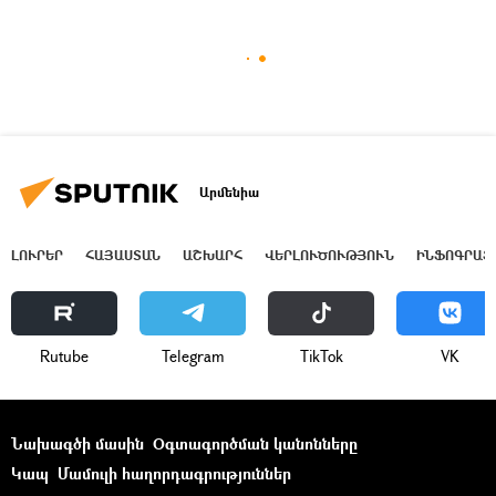
Արմենիա
ԼՈՒՐԵՐ
ՀԱՅԱՍՏԱՆ
ԱՇԽԱՐՀ
ՎԵՐԼՈՒԾՈՒԹՅՈՒՆ
ԻՆՖՈԳՐԱՖ
Rutube
Telegram
ТikТоk
VK
Նախագծի մասին
Օգտագործման կանոնները
Կապ
Մամուլի հաղորդագրություններ