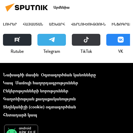
Արմենիա
ԼՈՒՐԵՐ
ՀԱՅԱՍՏԱՆ
ԱՇԽԱՐՀ
ՎԵՐԼՈՒԾՈՒԹՅՈՒՆ
ԻՆՖՈԳՐԱՖ
Rutube
Telegram
ТikТоk
VK
Նախագծի մասին
Օգտագործման կանոնները
Կապ
Մամուլի հաղորդագրություններ
Ընկերությունների նորություններ
Գաղտնիության քաղաքականություն
Տեղեկանիշի (cookie) օգտագործման
Հետադարձ կապ