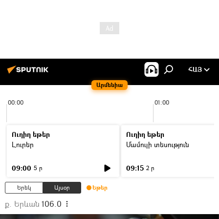
ՀԱՅ
Արմենիա
00:00
01:00
Ուղիղ եթեր
Ուղիղ եթեր
Լուրեր
Մամուլի տեսություն
09:00
09:15
5 ր
2 ր
Երեկ
Այսօր
Եթեր
ք. Երևան
106.0