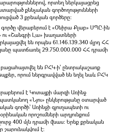
արություններով, որտեղ ներկայացրեց
տարված քննչական գործողությունների
ուցված 3 քրեական գործերը:
գործը վերաբերում է «Օնիրա Քլաբ» ՍՊԸ-ին
 ու «Շանգրի Լա» խաղատների
րկայացվել են որպես 61.146.139.340 մլրդ ՀՀ
թյանը պատճառել 29.750.000.000 ՀՀ դրամի
 բացահայտվել են ԲՀԿ-ի՝ ընտրակաշառք
եպքեր, որում ներգրավված են եղել նաև ԲՀԿ
րաբերում է Կոտայքի մարզի Առինջ
 պատկանող «Նյու» ընկերությանը օտարված
կան գործի՝ Առինջի գյուղապետի ու
րինական որոշումների արդյունքում
ուրջ 400 մլն դրամի վնաս: Երեք քրեական
ը շարունակվում է: