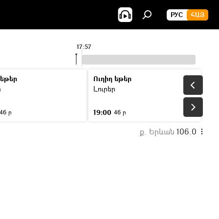
РУС
ՀԱՅ
17:57
 եթեր
Ուղիղ եթեր
ր
Լուրեր
19:00
46 ր
46 ր
ք. Երևան
106.0