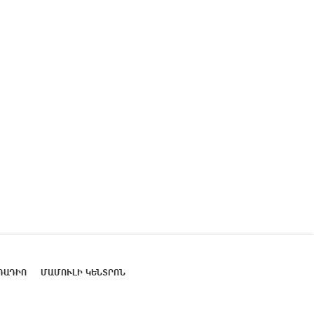
ՌԱԴԻՈ
ՄԱՄՈՒԼԻ ԿԵՆՏՐՈՆ