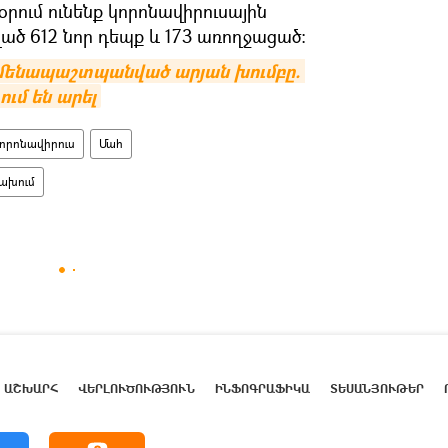
 օրում ունենք կորոնավիրուսային
ծ 612 նոր դեպք և 173 առողջացած։
ամենապաշտպանված արյան խումբը. 
ւմ են արել
որոնավիրուս
Մահ
ախում
ԱՇԽԱՐՀ
ՎԵՐԼՈՒԾՈՒԹՅՈՒՆ
ԻՆՖՈԳՐԱՖԻԿԱ
ՏԵՍԱՆՅՈՒԹԵՐ