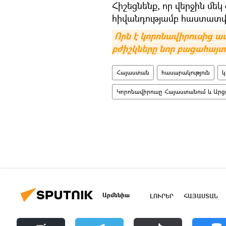
Հիշեցնենք, որ վերջին մեկ
հիվանդությամբ հաստատվա
Որն է կորոնավիրուսից 
բժիշկները նոր բացահայտո
Հայաստան
հասարակություն
կ
Կորոնավիրուսը Հայաստանում և Արց
Արմենիա
ԼՈՒՐԵՐ
ՀԱՅԱՍՏԱՆ