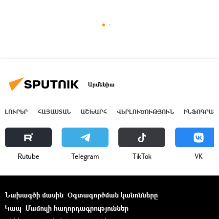
Արմենիա
ԼՈՒՐԵՐ
ՀԱՅԱՍՏԱՆ
ԱՇԽԱՐՀ
ՎԵՐԼՈՒԾՈՒԹՅՈՒՆ
ԻՆՖՈԳՐԱՖ
Rutube
Telegram
ТikТоk
VK
Նախագծի մասին
Օգտագործման կանոնները
Կապ
Մամուլի հաղորդագրություններ