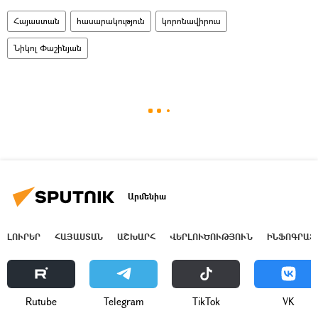
Հայաստան
հասարակություն
կորոնավիրուս
Նիկոլ Փաշինյան
Արմենիա
ԼՈՒՐԵՐ
ՀԱՅԱՍՏԱՆ
ԱՇԽԱՐՀ
ՎԵՐԼՈՒԾՈՒԹՅՈՒՆ
ԻՆՖՈԳՐԱՖ
Rutube
Telegram
ТikТоk
VK