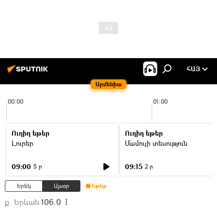
ՀԱՅ
Արմենիա
00:00
01:00
Ուղիղ եթեր
Ուղիղ եթեր
Լուրեր
Մամուլի տեսություն
09:00
09:15
5 ր
2 ր
Երեկ
Այսօր
Եթեր
ք. Երևան
106.0