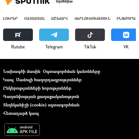
Արմենիա
ԼՈՒՐԵՐ
ՀԱՅԱՍՏԱՆ
ԱՇԽԱՐՀ
ՎԵՐԼՈՒԾՈՒԹՅՈՒՆ
ԻՆՖՈԳՐԱՖ
Rutube
Telegram
ТikТоk
VK
Նախագծի մասին
Օգտագործման կանոնները
Կապ
Մամուլի հաղորդագրություններ
Ընկերությունների նորություններ
Գաղտնիության քաղաքականություն
Տեղեկանիշի (cookie) օգտագործման
Հետադարձ կապ