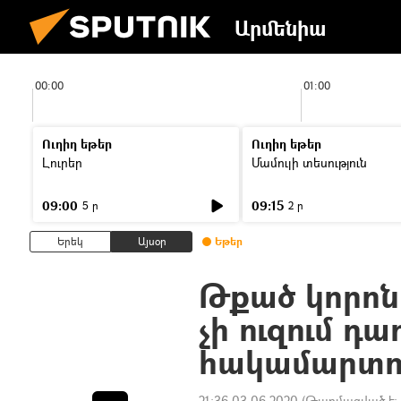
Արմենիա
00:00
01:00
Ուղիղ եթեր
Ուղիղ եթեր
Լուրեր
Մամուլի տեսություն
09:00
09:15
5 ր
2 ր
Երեկ
Այսօր
Եթեր
Թքած կորոնա
չի ուզում դ
հակամարտու
21:36 03.06.2020
(Թարմացված է: