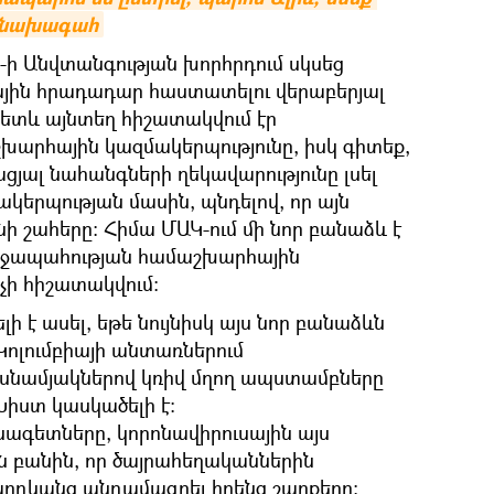
 նախագահ
-ի Անվտանգության խորհրդում սկսեց
յին հրադադար հաստատելու վերաբերյալ
հետև այնտեղ հիշատակվում էր
արհային կազմակերպությունը, իսկ գիտեք,
ացյալ նահանգների ղեկավարությունը լսել
ակերպության մասին, պնդելով, որ այն
 շահերը։ Հիմա ՄԱԿ-ում մի նոր բանաձև է
ողջապահության համաշխարհային
 չի հիշատակվում։
ի է ասել, եթե նույնիսկ այս նոր բանաձևն
, Կոլումբիայի անտառներում
ասնամյակներով կռիվ մղող ապստամբները
իստ կասկածելի է։
նագետները, կորոնավիրուսային այս
ն բանին, որ ծայրահեղականներին
մարդկանց անդամագրել իրենց շարքերը։