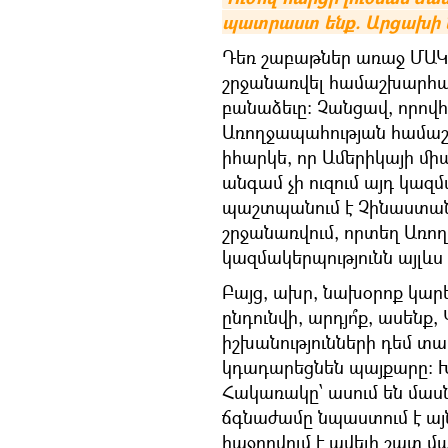
պատրաստ ենք. Արցախի
​Դեռ շաբաթներ առաջ ՄԱԿ
շրջանառվել համաշխարհա
բանաձեւը։ Չանցավ, որով
Առողջապահության համաշխ
իհարկե, որ Ամերիկայի մի
անգամ չի ուզում այդ կազմ
պաշտպանում է Չինաստանի
շրջանառվում, որտեղ Առ
կազմակերպությունն այլևս
Բայց, ախր, նախօրոք կարել
ընդունվի, արդյո՞ք, ասենք
իշխանությունների դեմ տ
կդադարեցնեն պայքարը։ Խ
​Հակառակը՝ ասում են մաս
ճգնաժամը նպաստում է այ
հաջողվում է ավելի շատ 