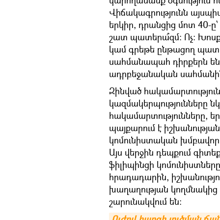
կարողանանք օգնություն հ
​Վիճակագրությունն այսպիս
երկիր, դրանցից մոտ 40-
շատ պատերա՞զմ։ Ոչ։ Խոսք
կամ գրեթե ընթացող պատե
սահմանապահ դիրքերն են գ
ադրբեջանական սահմանին
Զինված հակամարտություն
կազմակերպությունները նկ
հակամարտությունները, ե
պայքարում է իշխանության
կոմունիստական խմբավորու
Այս վերջին դեպքում գիտե
ֆիլիպինցի կոմունիստներ
հրադադարին, իշխանությու
խաղաղության կողմնակից 
շարունակվում են։
Ուժով հարցի լուծման ճան