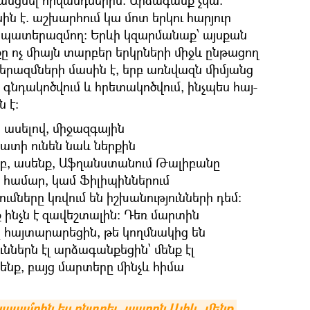
ասցնել հիվանդներին։ Արձագանք չկա։
ին է. աշխարհում կա մոտ երկու հարյուր
ը՝ պատերազմող։ Երևի կզարմանաք՝ այսքան
ը ոչ միայն տարբեր երկրների միջև ընթացող
րազմների մասին է, երբ առնվազն միմյանց
նդակոծվում և հրետակոծվում, ինչպես հայ-
 է։
 ասելով, միջազգային
ատի ունեն նաև ներքին
րբ, ասենք, Աֆղանստանում Թալիբանը
 համար, կամ Ֆիլիպիններում
մները կռվում են իշխանությունների դեմ։
ք ինչն է զավեշտալին։ Դեռ մարտին
ը հայտարարեցին, թե կողմնակից են
ններն էլ արձագանքեցին՝ մենք էլ
ենք, բայց մարտերը մինչև հիմա
ապա՞րհն ես ընտրել, պարոն Ալիև, մենք 