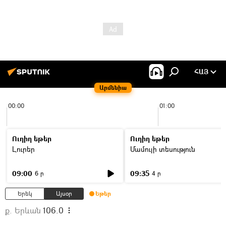
ՀԱՅ
Արմենիա
00:00
01:00
Ուղիղ եթեր
Ուղիղ եթեր
Լուրեր
Մամուլի տեսություն
09:00
09:35
6 ր
4 ր
Երեկ
Այսօր
Եթեր
ք. Երևան
106.0