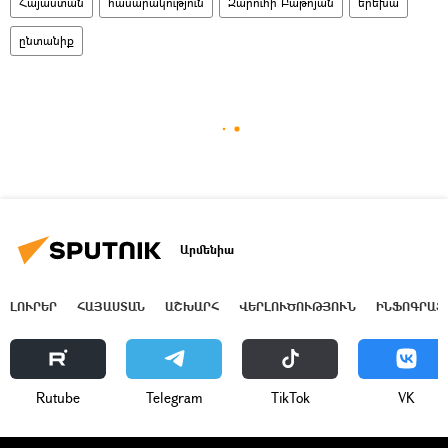
Հայաստան
հասարակություն
Զարուհի Բաթոյան
երեխա
ընտանիք
Արմենիա
ԼՈՒՐԵՐ
ՀԱՅԱՍՏԱՆ
ԱՇԽԱՐՀ
ՎԵՐԼՈՒԾՈՒԹՅՈՒՆ
ԻՆՖՈԳՐԱՖ
Rutube
Telegram
ТikТоk
VK