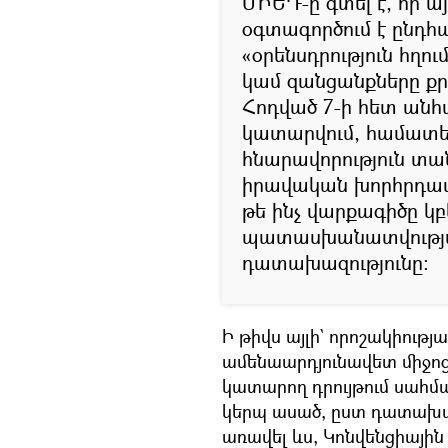
ՄԻԵԴ-ը գտել է, որ ա
օգտագործում է ընդհան
«օրենսդրություն հղու
կամ զանցանքները քր
Հոդված 7-ի հետ անհամ
կատարվում, համատե
հնարավորություն տա
իրավական խորհրդատ
թե ինչ վարքագիծը կ
պատասխանատվության
դատախազությունը։
Ի թիվս այլի` որոշակիու
ամենաարդյունավետ միջոցն 
կատարող դրույթում սահմ
կերպ ասած, ըստ դատախա
առավել ևս, Կոնվենցիային