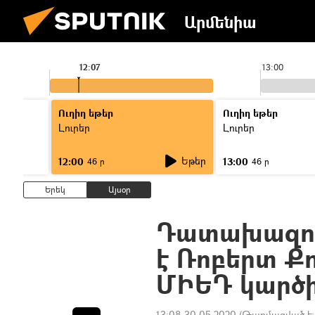
Արմենիա
12:07
13:00
Ուղիղ եթեր
Ուղիղ եթեր
Լուրեր
Լուրեր
Եթեր
12:00
13:00
46 ր
46 ր
Երեկ
Այսօր
Դատախազու
է Ռոբերտ Ք
ՄԻԵԴ կարծ
13:08 30.05.2020
(Թարմացված է