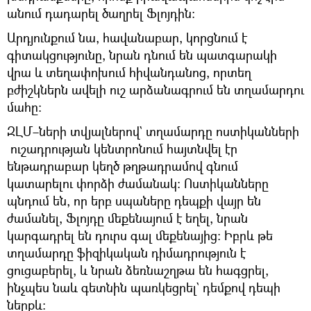
անում դադարել ծաղրել Ֆլոյդին։
Արդյունքում նա, հավանաբար, կորցնում է
գիտակցությունը, նրան դնում են պատգարակի
վրա և տեղափոխում հիվանդանոց, որտեղ
բժիշկներն ավելի ուշ արձանագրում են տղամարդու
մահը։
ԶԼՄ–ների տվյալներով` տղամարդը ոստիկանների
ուշադրության կենտրոնում հայտնվել էր
ենթադրաբար կեղծ թղթադրամով գնում
կատարելու փորձի ժամանակ։ Ոստիկանները
պնդում են, որ երբ սպաները դեպքի վայր են
ժամանել, Ֆլոյդը մեքենայում է եղել, նրան
կարգադրել են դուրս գալ մեքենայից։ Իբրև թե
տղամարդը ֆիզիկական դիմադրություն է
ցուցաբերել, և նրան ձեռնաշղթա են հագցրել,
ինչպես նաև գետնին պառկեցրել` դեմքով դեպի
ներքև։