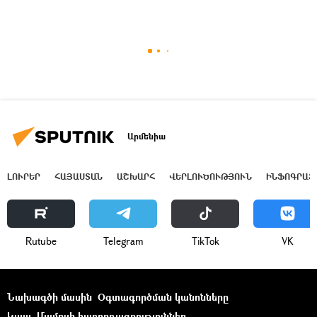
Արմենիա
ԼՈՒՐԵՐ
ՀԱՅԱՍՏԱՆ
ԱՇԽԱՐՀ
ՎԵՐԼՈՒԾՈՒԹՅՈՒՆ
ԻՆՖՈԳՐԱՖ
Rutube
Telegram
ТikТоk
VK
Նախագծի մասին
Օգտագործման կանոնները
Կապ
Մամուլի հաղորդագրություններ