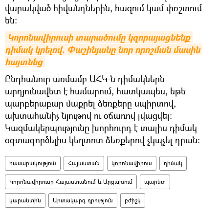
վարակված հիվանդներին, հազում կամ փռշտում
են։
Կորոնավիրուսի տարածումը կզորայացնենք 
դիմակ կրելով. Փաշինյանը նոր որոշման մասին 
հայտնեց
Ընդհանուր առմամբ ԱՀԿ-ն դիմակներն
արդյունավետ է համարում, հատկապես, եթե
պարբերաբար մաքրել ձեռքերը սպիրտով,
ախտահանիչ նյութով ու օճառով լվացվել։
Կազմակերպությունը խորհուրդ է տալիս դիմակ
օգտագործելիս կեղտոտ ձեռքերով չկպչել դրան։
հասարակություն
Հայաստան
կորոնավիրուս
դիմակ
Կորոնավիրուսը Հայաստանում և Արցախում
պարետ
կարանտին
Արտակարգ դրություն
բժիշկ