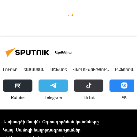
Արմենիա
ԼՈՒՐԵՐ
ՀԱՅԱՍՏԱՆ
ԱՇԽԱՐՀ
ՎԵՐԼՈՒԾՈՒԹՅՈՒՆ
ԻՆՖՈԳՐԱՖ
Rutube
Telegram
ТikТоk
VK
Նախագծի մասին
Օգտագործման կանոնները
Կապ
Մամուլի հաղորդագրություններ