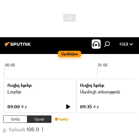
ՀԱՅ
Արմենիա
00:00
01:00
Ուղիղ եթեր
Ուղիղ եթեր
Լուրեր
Մամուլի տեսություն
09:00
09:35
6 ր
4 ր
Երեկ
Այսօր
Եթեր
ք. Երևան
106.0