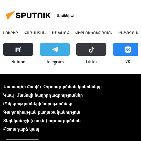
Արմենիա
ԼՈՒՐԵՐ
ՀԱՅԱՍՏԱՆ
ԱՇԽԱՐՀ
ՎԵՐԼՈՒԾՈՒԹՅՈՒՆ
ԻՆՖՈԳՐԱՖ
Rutube
Telegram
ТikТоk
VK
Նախագծի մասին
Օգտագործման կանոնները
Կապ
Մամուլի հաղորդագրություններ
Ընկերությունների նորություններ
Գաղտնիության քաղաքականություն
Տեղեկանիշի (cookie) օգտագործման
Հետադարձ կապ