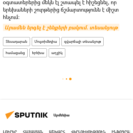
օգտատերերից մեկն էլ շտապել է հիշեցնել, որ
երեխաների շուրթերից ճշմարտությունն է միշտ
հնչում։
Արամեն երգել է շենքերի բակում. տեսանյութ
Տեսադարան
Մուլտիմեդիա
զվարճալի տեսանյութ
համացանց
երեխա
աղջիկ
Արմենիա
ԼՈՒՐԵՐ
ՀԱՅԱՍՏԱՆ
ԱՇԽԱՐՀ
ՎԵՐԼՈՒԾՈՒԹՅՈՒՆ
ԻՆՖՈԳՐԱՖ