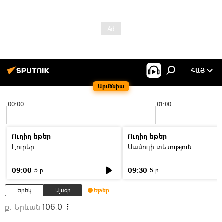
ՀԱՅ
Արմենիա
00:00
01:00
Ուղիղ եթեր
Ուղիղ եթեր
Լուրեր
Մամուլի տեսություն
09:00
09:30
5 ր
5 ր
Երեկ
Այսօր
Եթեր
ք. Երևան
106.0