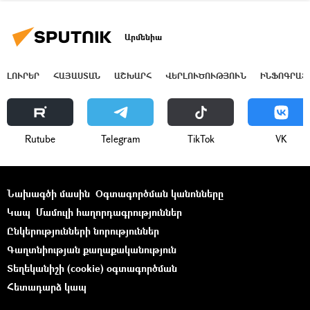
Արմենիա
ԼՈՒՐԵՐ
ՀԱՅԱՍՏԱՆ
ԱՇԽԱՐՀ
ՎԵՐԼՈՒԾՈՒԹՅՈՒՆ
ԻՆՖՈԳՐԱՖ
Rutube
Telegram
ТikТоk
VK
Նախագծի մասին
Օգտագործման կանոնները
Կապ
Մամուլի հաղորդագրություններ
Ընկերությունների նորություններ
Գաղտնիության քաղաքականություն
Տեղեկանիշի (cookie) օգտագործման
Հետադարձ կապ