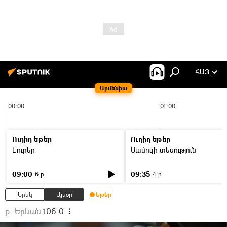
ՀԱՅ
Արմենիա
00:00
01:00
Ուղիղ եթեր
Ուղիղ եթեր
Լուրեր
Մամուլի տեսություն
09:00
09:35
6 ր
4 ր
Երեկ
Այսօր
Եթեր
ք. Երևան
106.0