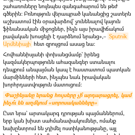
շահառուները նույնպես զանգահարում են թեժ
գծերին։ Բռնություն վերապրած կանանցից շատերն
աշխատում էին օրավարձով` չունենալով կայուն
ֆինանսական միջոցներ, ինչն այս իրավիճակում
բավական խոսցելի է դարձնում նրանց»,–
Sputnik 
Արմենիայի
հետ զրույցում ասաց նա։
Հովհաննիսյանի փոխանցմամբ` իրենց
կազմակերպությունն ահազանգեր ստանալու
դեպքում անպայման կապ է հաստատում պատկան
մարմինների հետ, ինչպես նաև իրավական
խորհրդատվություն մատուցում։
Փաշինյանը նրանց հույսերը չի՞ արդարացրել, կամ 
ինչո՞ւ են աղմկում «սորոսականները»
Ըստ նրա` արտակարգ դրության պայմաններում,
երբ կան խիստ սահմանափակումներ, ոմանք
նախընտրում են չդիմել ոստիկանությանը, այլ