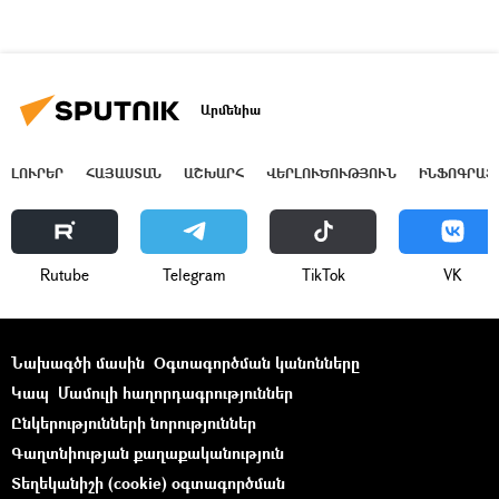
Արմենիա
ԼՈՒՐԵՐ
ՀԱՅԱՍՏԱՆ
ԱՇԽԱՐՀ
ՎԵՐԼՈՒԾՈՒԹՅՈՒՆ
ԻՆՖՈԳՐԱՖ
Rutube
Telegram
ТikТоk
VK
Նախագծի մասին
Օգտագործման կանոնները
Կապ
Մամուլի հաղորդագրություններ
Ընկերությունների նորություններ
Գաղտնիության քաղաքականություն
Տեղեկանիշի (cookie) օգտագործման