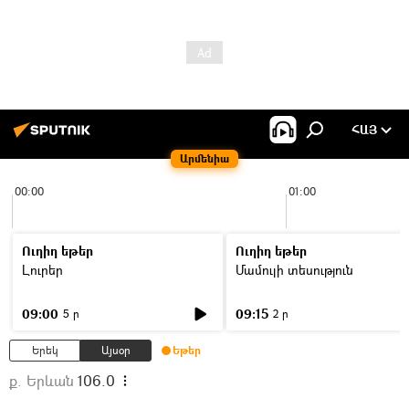
ՀԱՅ
Արմենիա
00:00
01:00
Ուղիղ եթեր
Ուղիղ եթեր
Լուրեր
Մամուլի տեսություն
09:00
09:15
5 ր
2 ր
Երեկ
Այսօր
Եթեր
ք. Երևան
106.0