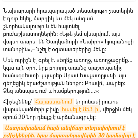
Նախարարի հրապարակած տեսանյութը շատերին
է դուր եկել, մարդիկ ևս մեկ անգամ
շնորհակալություն են հայտնել
բուժաշխատողներին։ «Եթե չեմ սխալվում, այս
վալսը պարել են Ծաղկաձորի «Նաիրի» հյուրանոցի
տանիքին»,– նշել է օգտատերերից մեկը։
Մեկ ուրիշն էլ գրել է. «Եղե՛ք առողջ, առողջացրե՛ք...
կգա այն օրը, երբ բոլորդ առանց պաշտպանիչ
համազգեստի կպարեք Արամ Խաչատրյանի այս
գեղեցիկ երաժշտության ներքո: Բրավո՜, ապրեք:
Ձեզ անսպառ ուժ և համբերություն...»։
Հիշեցնենք`
Հայաստանում
կորոնավիրուսով
վարակվածների թիվը
հասել է 853–ի
, վերջին մեկ
օրում 20 նոր դեպք է արձանագրվել։
Աստրախանում հայն անվճար տեղափոխում է 
բժիշկներին. նրա մարտահրավերին 30 կամավոր է 