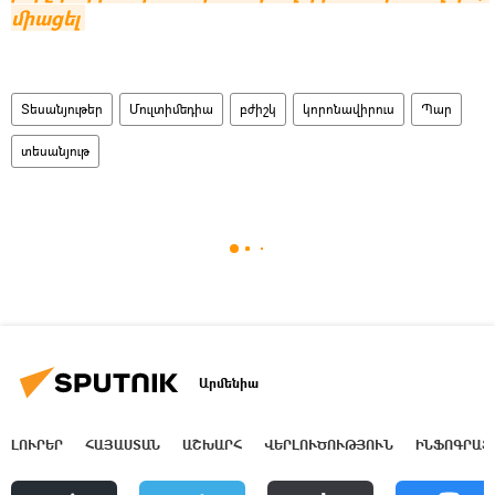
միացել
Տեսանյութեր
Մուլտիմեդիա
բժիշկ
կորոնավիրուս
Պար
տեսանյութ
Արմենիա
ԼՈՒՐԵՐ
ՀԱՅԱՍՏԱՆ
ԱՇԽԱՐՀ
ՎԵՐԼՈՒԾՈՒԹՅՈՒՆ
ԻՆՖՈԳՐԱՖ