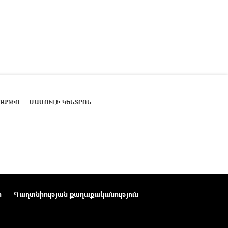
ՌԱԴԻՈ
ՄԱՄՈՒԼԻ ԿԵՆՏՐՈՆ
ր
Գաղտնիության քաղաքականություն