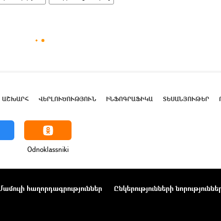
ԱՇԽԱՐՀ
ՎԵՐԼՈՒԾՈՒԹՅՈՒՆ
ԻՆՖՈԳՐԱՖԻԿԱ
ՏԵՍԱՆՅՈՒԹԵՐ
Odnoklassniki
Մամուլի հաղորդագրություններ
Ընկերությունների նորություննե