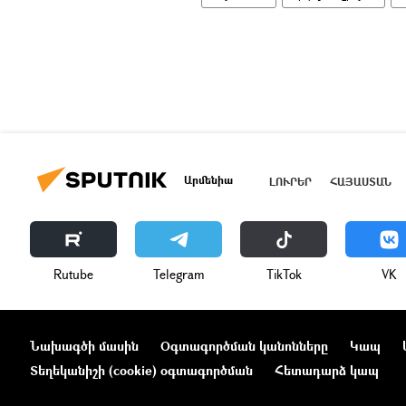
Արմենիա
ԼՈՒՐԵՐ
ՀԱՅԱՍՏԱՆ
Rutube
Telegram
ТikТоk
VK
Նախագծի մասին
Օգտագործման կանոնները
Կապ
Տեղեկանիշի (cookie) օգտագործման
Հետադարձ կապ