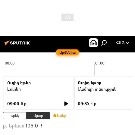
ՀԱՅ
Արմենիա
00:00
01:00
Ուղիղ եթեր
Ուղիղ եթեր
Լուրեր
Մամուլի տեսություն
09:00
09:35
6 ր
4 ր
Երեկ
Այսօր
Եթեր
ք. Երևան
106.0