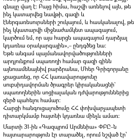
գնալը վաղ է։ Բայց հիմա, հաշվի առնելով այն, թե
ինչ կատարվեց նավթի, գազի և
էներգառեսուրսների շուկայում, և հասկանալով, թե
ինչ կկատարվի միջնաժամկետ ապագայում,
կարծում եմ, որ այս հարցն ապագայում դարձյալ
կդառնա օրակարգային»,– ընդգծեց նա։
Եթե անգամ պայմանավորվածությունների
արդյունքում սպառողի համար գազի գինն
այնուամենայնիվ բարձրանա, Մհեր Գրիգորյանը
չբացառեց, որ ՀՀ կառավարությունը
սուբսիդավորման ծրագրեր կիրականացնի`
սպառողներին սոցիալական դժվարություններից
զերծ պահելու համար։
Հարցի հանգուցալուծումը ՀՀ փոխվարչապետի
դիտարկմամբ հայտնի կդառնա մինչև ամառ։
Մարտի 31-ին «Գազպրոմ Արմենիա» ՓԲԸ–ն
հայտարարություն էր տարածել, որում նշված էր՝