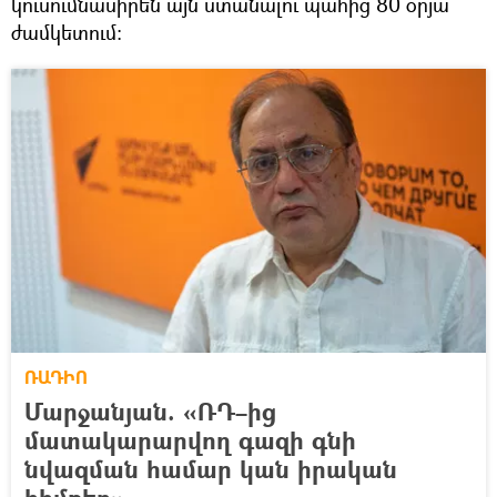
կուսումնասիրեն այն ստանալու պահից 80 օրյա
ժամկետում։
ՌԱԴԻՈ
Մարջանյան. «ՌԴ–ից
մատակարարվող գազի գնի
նվազման համար կան իրական