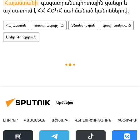
Հայաստանի
գազատրանսպորտային ցանցը և
աշխատում է ՀՀ ՀԾԿՀ սահմանած կանոններով։
Հայաստան
հասարակություն
Տնտեսություն
գազի սակագին
Մհեր Գրիգորյան
Արմենիա
ԼՈՒՐԵՐ
ՀԱՅԱՍՏԱՆ
ԱՇԽԱՐՀ
ՎԵՐԼՈՒԾՈՒԹՅՈՒՆ
ԻՆՖՈԳՐԱՖ