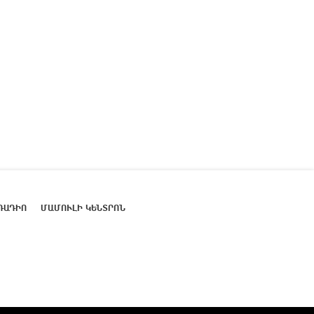
ՌԱԴԻՈ
ՄԱՄՈՒԼԻ ԿԵՆՏՐՈՆ