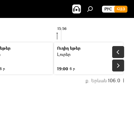
РУС
ՀԱՅ
15:56
 եթեր
Ուղիղ եթեր
ր
Լուրեր
19:00
6 ր
6 ր
ք. Երևան
106.0