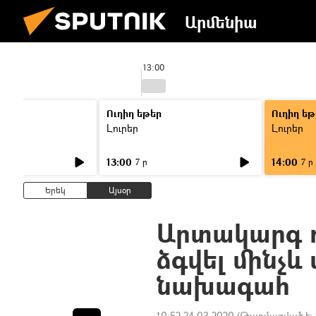
Արմենիա
13:00
Ուղիղ եթեր
Ուղիղ եթ
Լուրեր
Լուրեր
13:00
14:00
7 ր
7 ր
Երեկ
Այսօր
Արտակարգ դ
ձգվել մինչև
նախագահ
10:52 24.03.2020
(Թարմացված է: