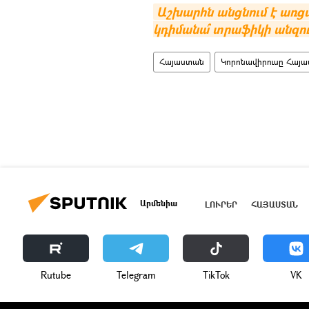
Աշխարհն անցնում է առց
կդիմանա՞ տրաֆիկի անզո
Հայաստան
Կորոնավիրուսը Հայա
Արմենիա
ԼՈՒՐԵՐ
ՀԱՅԱՍՏԱՆ
Rutube
Telegram
ТikТоk
VK