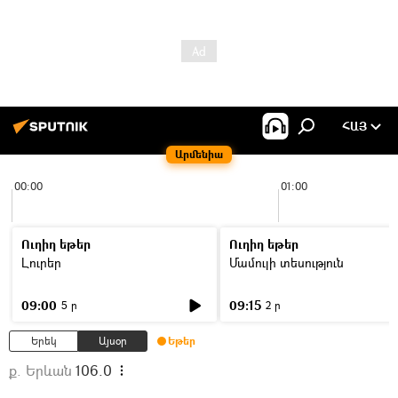
ՀԱՅ
Արմենիա
00:00
01:00
Ուղիղ եթեր
Ուղիղ եթեր
Լուրեր
Մամուլի տեսություն
09:00
09:15
5 ր
2 ր
Երեկ
Այսօր
Եթեր
ք. Երևան
106.0