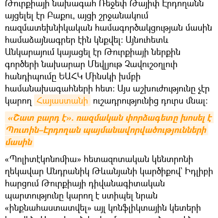
Թուրքիայի նախագահ Ռեջեփ Թայիփ Էրդողանն
այցելել էր Բաքու, այցի շրջանակում
ռազմատեխնիկական համագործակցության մասին
համաձայնագրեր էին կնքվել։ Այնուհետև
Անկարայում կայացել էր Թուրքիայի ներքին
գործերի նախարար Մեվլյութ Չավուշօղլուի
հանդիպումը ԵԱՀԿ Մինսկի խմբի
համանախագահների հետ։ Այս աշխուժությունը չէր
կարող
Հայաստանի
ուշադրությունից դուրս մնալ։
«Շատ բարդ է». ռազմական փորձագետը խոսել է 
Պուտին–Էրդողան պայմանավորվածությունների 
մասին
«Պոլիտէկոնոմիա» հետազոտական կենտրոնի
ղեկավար Անդրանիկ Թևանյանի կարծիքով` Իդլիբի
հարցում Թուրքիայի դիվանագիտական
պարտությունը կարող է ստիպել նրան
«ինքնահաստատվել» այլ կոնֆլիկտային կետերի