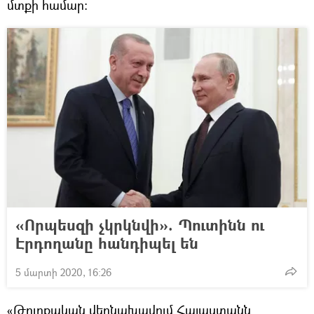
մտքի համար։
«Որպեսզի չկրկնվի». Պուտինն ու
Էրդողանը հանդիպել են
5 մարտի 2020, 16:26
«Թուրքական վերնախավում Հայաստանն