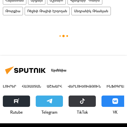
Հայաստան
Արցախ
Աշխարհ
Վլադիմիր Պուտին
Թուրքիա
Ռեջեփ Թայիփ Էրդողան
Անդրանիկ Թևանյան
Արմենիա
ԼՈՒՐԵՐ
ՀԱՅԱՍՏԱՆ
ԱՇԽԱՐՀ
ՎԵՐԼՈՒԾՈՒԹՅՈՒՆ
ԻՆՖՈԳՐԱՖ
Rutube
Telegram
ТikТоk
VK