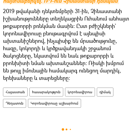
հայտնաբերվել. ՌԴ-ում Չինաստանի դեսպան
2019 թվականի դեկտեմբերի 31-ին, Չինաստանի
իշխանությունները տեղեկացրին Ուհանում անհայտ
թոքաբորբի բռնկման մասին: Ըստ բժիշկների`
կորոնավիրուսը բնութագրվում է այնպիսի
ախտանիշներով, ինչպիսիք են մրսածությունը,
հազը, կոկորդի և կրծքավանդակի շրջանում
ծակոցները, նկատվում են նաև թոքաբորբի և
բրոնխիտի նման ախտանշաններ: Ռիսկի խմբում
են թույլ իմունային համակարգ ունեցող մարդիկ,
երեխաները և տարեցները:
Հայաստան
հասարակություն
կորոնավիրուս
դիմակ
Դեղատուն
Կորոնավիրուսը աշխարհում