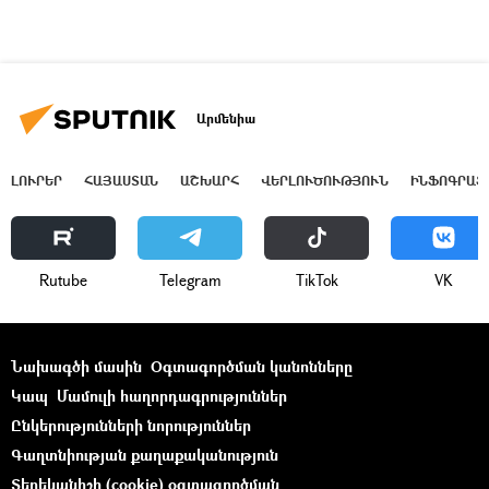
Արմենիա
ԼՈՒՐԵՐ
ՀԱՅԱՍՏԱՆ
ԱՇԽԱՐՀ
ՎԵՐԼՈՒԾՈՒԹՅՈՒՆ
ԻՆՖՈԳՐԱՖ
Rutube
Telegram
ТikТоk
VK
Նախագծի մասին
Օգտագործման կանոնները
Կապ
Մամուլի հաղորդագրություններ
Ընկերությունների նորություններ
Գաղտնիության քաղաքականություն
Տեղեկանիշի (cookie) օգտագործման